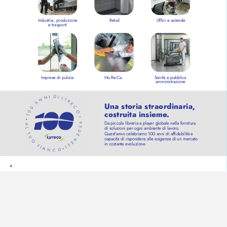
Industria, produzione 
Retail
Uffici e aziende
e trasporti
Imprese di pulizia
Ho
.Re
.Ca.
Sanità e pubblica 
amministrazione
Una storia straordinaria, 
costruita insieme
.
Da piccola libreria a play
er globale nella fornitura
di soluzioni per ogni ambiente di lavor
o
.
Quest’
anno celebriamo 100 anni di affidabilità e 
capacità di rispondere alle esigenz
e di un mercato 
in costante ev
oluzione
.
4