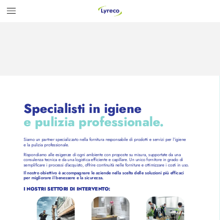
Specialisti in igiene 
e pulizia pr
ofessionale
. 
Siamo un partner specializ
zato nella fornitura responsabile di pr
odotti e servizi per l’igiene 
e la pulizia professionale
. 
Rispondiamo alle esigenze di ogni ambiente con pr
oposte su misura, supportate da una 
consulenza tecnica e da una logistica efficiente e capillare
. Un unico fornitore in grado di 
semplificare i pr
ocessi d’
acquisto
, offrire continuità nelle forniture e ottimizzare i costi in uso
. 
Il nostro obiettiv
o è accompagnare le aziende nella scelta delle soluzioni più efficaci 
per migliorare il benesser
e e la sicure
zza.
I NOSTRI SET
T
ORI DI INTERVENT
O: