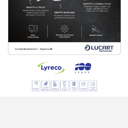
Cura del
la 
Panni 
Sa
cchi e 
Ma
cchine 
Are
a bag
no 
Detergenza 
At
trezza
ture 
persona e 
monouso 
contenitori 
pulizia 
e dispenser
professionale
per l
a puli
zia
degli ambienti
e bob
ine
rifiuti
professionale