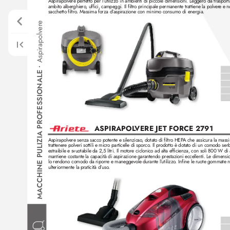
Aspirapolvere perfetto per l’
utiliz
zo in ambienti di piccole dimensioni. Legger
o da trasport
ambito alberghiero
, uffici, campeggi. Il filtro principale permanente trattiene la polver
e e n
sacchetto filtro
. Massima for
za d’
aspirazione con minimo consumo di energia. 
e
Aspirapolver
•
CCHINE PULIZIA PROFESSIONALE 
ASPIRAPOL
VERE JET FORCE 2791 
Aspirapolvere senza sacco potente e silenzioso
, dotato di filtro HEP
A che assicura la massi
trattenere polveri sottili e micr
o particelle di sporco
. Il prodotto è dotato di un comodo serb
estraibile e svuotabile da 2,5 litri. Il motore ciclonico ad alta efficienza, con soli 800 W d
mantiene costante la capacità di aspirazione garantendo prestazioni eccellenti. Le dimensi
lo rendono comodo da riporre e manegge
vole durante l’
utiliz
zo
. Infine le ruote gommate 
ulteriormente la praticità d’
uso
.
MA