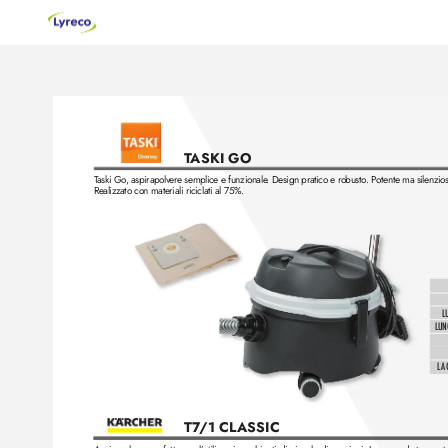
T
ASKI GO
T
aski Go, aspirapolv
ere semplice e funzionale
. Design pratico e robusto
. P
otente ma silenzio
Realizzato con materiali riciclati al 75%.
L
LUN
L
A 
T
7
/1 CL
ASSIC