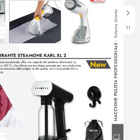
800.809.065
www.ariete.net/assistenza
Sistema stirante
4
•
CCHINE PULIZIA PROFESSIONALE 
CCHINE PULIZIA PROFESSIONALE 
TIRANTE STEAMONE KARL XL 2
enza ecce
zionale
, offre una capacità del serbatoio ottimiz
zata. La 
e a 140 °
C, che utiliz
za una tecnologia avanzata per una conduzione 
a rimozione delle pieghe di alta qualità, sia in oriz
zontale che in 
nza.
MA
MA