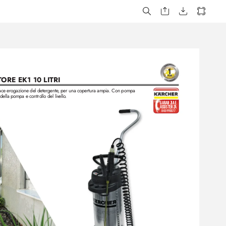
T
ORE EK1 10 LITRI 
cace erogazione del detergente
, per una copertura ampia. Con pompa 
ella pompa e controllo del liv
ello
.
GARANZIA E 
ASSISTENZA
848-998877