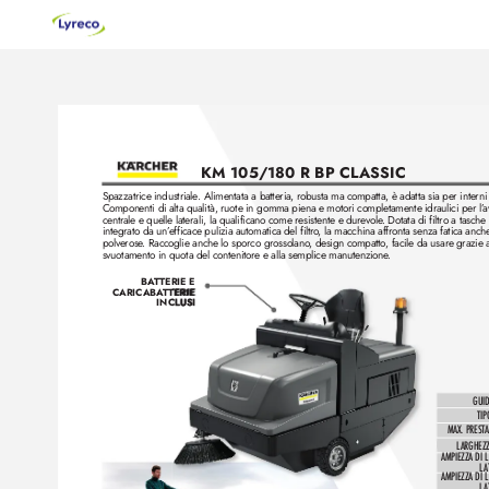
KM 105/180 R BP CL
ASSIC 
Spazzatrice industriale. Alimentata a batteria, r
obusta ma compatta, è adatta sia per interni 
Componenti di alta qualità, ruote in gomma piena e motori completamente idraulici per l’
a
centrale e quelle laterali, la qualificano come resistente e dure
vole
. Dotata di filtro a tasche
integrato da un’
efficace pulizia automatica del filtro
, la macchina affronta senza fatica anc
polverose
. Raccoglie anche lo sporco grossolano
, design compatto
, facile da usare grazie a
svuotamento in quota del contenitore e alla semplice manutenzione
.
BA
T
TERIE E 
CARICAB
A
T
TERIE 
CARICAB
A
T
TERIE 
INCLUSI
INCLUSI
GUID
TIP
MAX. PRESTA
L
ARGHEZZ
AMPIEZZA DI L
L
A
AMPIEZZA DI L
L
A