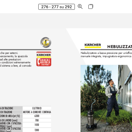
276 - 277
su
292
NEBULIZZA
che per esterni. 
Nebulizzatore a bassa pressione per un’
effi
vanzamento
, la spazzola 
manuale integrata, impugnatura ergonomica d
 ad alte prestazioni 
GARANZIA E 
he condizioni estremamente 
ASSISTENZA
848-998877
l sistema a le
ve
, al comodo
A DI TRAZIONE
ELETTRICO
O DI TRAZIONE
MOTORE A CORRENTE CONTINUA
ZIONI DI AREA (m²/h)
6300
A DI L
AVOR
O (mm)
780
AVORO CON 1 SP
AZZOLA 
1
050
TERALE (mm)
AVORO CON 2 SP
AZZOLE 
1
300
TERALI (mm)