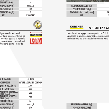
GIO BATTERIA (V)
36
ELLA BATTERIA (H)
max. 2,5
PESO SENZA ACCESSORI (Kg)
RE PER RIFIUTI (L)
18
0
PESO CON IMBALLO (Kg)
 DI LAVORO (km/h)
6
DIMENSIONI (Lu x La x H) (mm)
64
REF
.
1
7
.908.329*
REF
.
NEBULIZZA
i gravose in ambienti 
Nebulizzatore leggero e compatto da 5 litri, 
er l’
uso in aree interne ed 
La pompa manuale è ricaricabile senza necessi
a ottimali, grazie ai quali le 
sanificazione ed è utilizzabile con una vast
GARANZIA E 
gono rimossi e raccolti nel 
ASSISTENZA
848-998877
tente viene pulito in modo 
A DI TRAZIONE
ELETTRICO
O DI TRAZIONE
MOTORE A CORRENTE CONTINUA
ZIONI DI AREA (m²/h)
7200
A DI L
AVOR
O (mm)
900
AVORO CON 1 SP
AZZOLA 
1
200
TERALE (mm)
AVORO CON 2 SP
AZZOLE 
1
500
TERALI (mm)
GIO BATTERIA (V)
36
ELLA BATTERIA (H)
max. 3,5
PESO SENZA ACCESSORI (Kg)
RE PER RIFIUTI (L)
250
PESO CON IMBALLO (Kg)