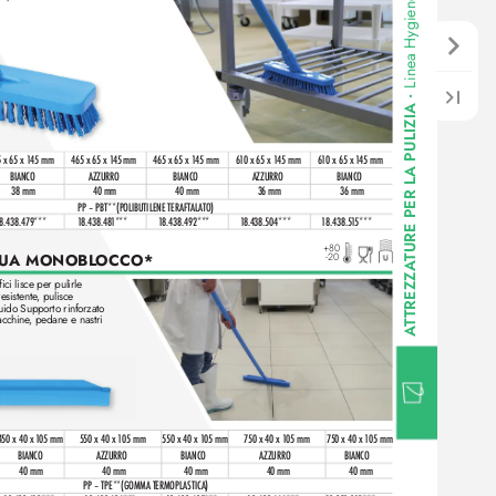
Linea Hygiene per settor
•
A PULIZIA 
5 x 65 x 1
45 mm
465 x 65 x 1
45 mm
465 x 65 x 145 mm
6
1
0 x 65 x 1
45 mm
6
10 x 65 x 1
45 mm
BIANCO
AZZURRO
BIANCO
AZZURRO
BIANCO
TURE PER L
38 mm
40 mm
40 mm
36 mm
36 mm
PP – PBT**(POLIBUTILENE TERAFTALATO)
1
8.438.479***
1
8.438.48
1***
1
8.438.492***
1
8.438.504***
1
8.438.5
1
5***
+80
UA MONOBL
OCCO*
-20
TREZZA
ici lisce per pulirle 
esistente
, pulisce 
quido Supporto rinforzato
acchine
, pedane e nastri 
T
A
450 x 40 x 1
05 mm
550 x 40 x 1
05 mm
550 x 40 x 1
05 mm
750 x 40 x 1
05 mm
750 x 40 x 1
05 mm
BIANCO
AZZURRO
BIANCO
AZZURRO
BIANCO
40 mm
40 mm
40 mm
40 mm
40 mm
PP – TPE**(GOMMA TERMOPL
ASTIC
A)