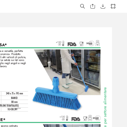
+130
SA
* 
-20
 e versatile
, perfetta
onomica. Pr
odotto 
altri articoli di pulizia, 
. Le setole sui lati sono 
lio negli angoli e negli 
 lavoro
.
e
e alimentar
340 x 75 x 1
95 mm
BIANCO
80 mm
TILENE TERAFTAL
ATO)
1
8.438.399***
+130
E*
-20
 sporco ostinato
.