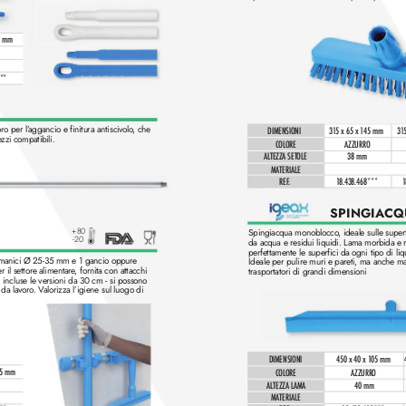
2 mm
9**
ro per l’
aggancio e finitura antiscivolo
, che
DIMENSIONI
31
5 x 65 x 1
45 mm
31
e
zzi compatibili.
COLORE
AZZURRO
ALTEZZA SETOLE
38 mm
MATERIALE
REF
.
1
8.438.468***
SPINGIA
CQ
+80
Spingiacqua monoblocco
, ideale sulle superf
-20
da acqua e residui liquidi. Lama morbida e r
perfettamente le superfici da ogni tipo di li
r manici Ø 25-35 mm e 1 gancio oppure 
Ideale per pulire muri e pareti, ma anche m
 il settor
e alimentare
, fornita con attacchi
trasportatori di grandi dimensioni
incluse le versioni da 30 cm - si possono 
 da lavoro
. V
alorizza l’igiene sul luogo di
DIMENSIONI
450 x 40 x 1
05 mm
85 mm
COLORE
AZZURRO
ALTEZZA LAMA
40 mm
MATERIALE