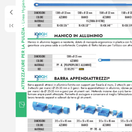
Linea Hygiene per settor
DIMENSIONI
1
300 x Ø 32 mm
1
300 x Ø 32 mm
1
500 x Ø 32 mm
1
500 x Ø 3
COLORE
AZZURRO
BIANCO
AZZURRO
BIANCO
MATERIALE
FG (FIBRA DI VETRO)
REF
.
1
8.438.526**
1
8.438.537**
1
8.438.548**
1
8.438.55
•
A PULIZIA 
MANICO IN ALLUMINIO
Manico in alluminio leggero e resistente
, dotato di manopola ergonomica in plastica con fo
garantisce una presa salda e confortev
ole
. Completo di filetto italiano per l’utilizzo con attr
TURE PER L
DIMENSIONI
1
300 x Ø 25 mm
COLORE
AZZURRO
MATERIALE
PP - AL  (POLIPROPILENE E ALLUMINIO)
REF
. 
22.
1
05.295*** 
TREZZA
BARRA APPENDIA
T
TREZZI* 
Barra appendi attrezzi in alluminio fornita con supporti per fissarla al muro
, 2 attacchi pe
T
3 attacchi per manici Ø 25-35 mm e 2 ganci. Barra appendiattrezzi in alluminio
, idonea per
A
per manici da Ø 25-35 mm e ganci per strumenti vari. Mettendo insieme due o più barre - 
formare ampie pareti attr
ezzate
. P
ermette di asciugare e conservare al meglio l’
attrezzatura
lavor
o tenendo separati e sollevati da terra gli strumenti.
DIMENSIONI
31
5 x 55 x 85 mm
31
5 x 55 x 85 mm
5
1
5 x 55 x 85 mm
5
1
5 x 55 x 
COLORE
AZZURRO
BIANCO
AZZURRO
BIANCO
MATERIALE
PP - TPE - AL