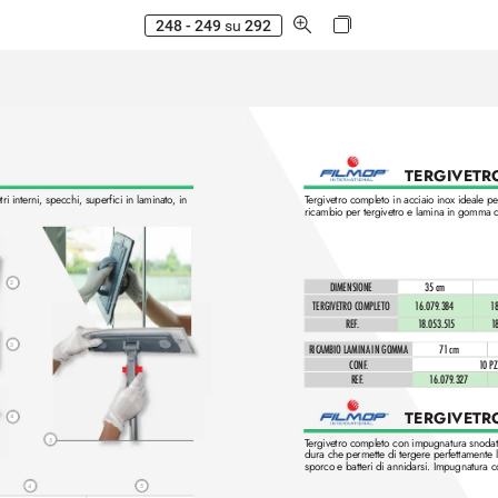
248 - 249
su
292
TERGIVETRO
tri interni, specchi, superfici in laminato
, in 
T
ergivetro completo in acciaio ino
x ideale per
ricambio per tergivetr
o e lamina in gomma da
2
DIMENSIONE
35 cm
TERGIVETRO COMPLETO
1
6.079.384 
1
8
REF
.
1
8.053.5
1
5
1
3
RICAMBIO L
AMIN
A IN GOMMA 
71 
cm
CONF
.
1
0 PZ
REF
.
1
6.079.32
7 
TERGIVETR
4
T
ergivetro completo con impugnatura snodata.
5
dura che permette di tergere perfettamente l
sporco e batteri di annidarsi. Impugnatura c
4
5