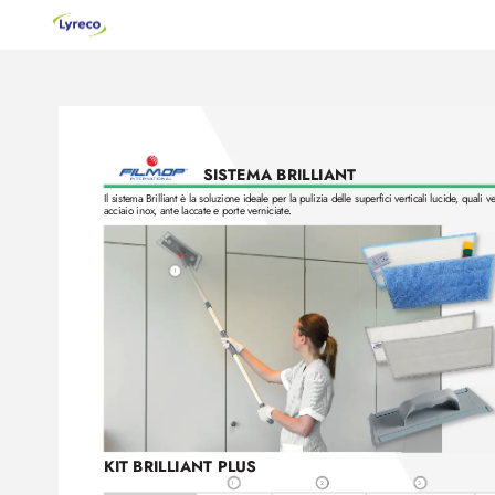
SISTEMA BRILLIANT 
Il sistema Brilliant è la soluzione ideale per la pulizia delle superfici verticali lucide
, quali ve
acciaio inox, ante laccate e porte verniciate
.
1
KIT BRILLIANT PLUS
1
2
3