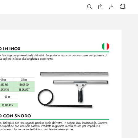
 IN INO
X 
 l’
asciugatura professionale dei vetri. Supporto in inox con gomma come componente di 
 tagliare in base alla lunghe
zza occorrente
.
45 cm
55 cm
.053.56
1
18.053.504
8.053.526
1
8.053.537
92 cm
1
8.392.425 
O CON SNODO 
 Utilizzato per l’
asciugatura professionale del vetro
. In acciaio inox inossidabile
. Gomma 
a superficie con una sola passata. P
r
odotto in gomma a cella chiusa per impedire a 
on innesto che ne consente l’
utiliz
zo con le aste telescopiche
.