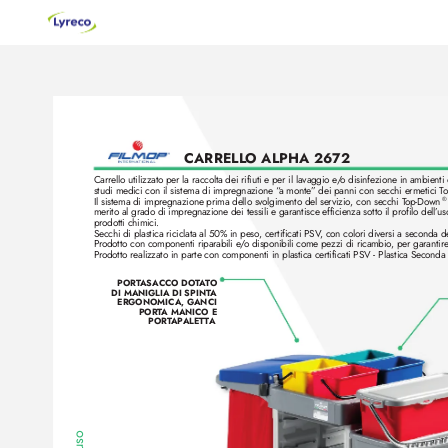
CARRELL
O ALPHA 2672
Carrello utilizzato per la raccolta dei rifiuti e per il lavaggio e
/
o disinfezione in ambienti 
studi medici con il sistema di impregnazione “
a monte” dei panni con secchi ermetici T
o
Il sistema di impregnazione prima dello sv
olgimento del servizio, con secchi T
op-Down
®
merito al grado di impregnazione dei tessili e garantisce efficienza sotto il profilo dell’
us
prodotti chimici.
Secchi di plastica riciclata al 50% in peso
, certificati PSV
, con colori diversi a seconda d
Pr
odotto con componenti riparabili e
/
o disponibili come pez
zi di ricambio
, per garantir
e
Pr
odotto realizzato in parte con componenti in plastica certificati PSV - Plastica Seconda 
PORT
ASACCO DOT
A
TO 
DI MANIGLIA DI SPINT
A 
ERGONOMICA, GANCI 
PORT
A MANICO E 
PORT
AP
ALETT
A