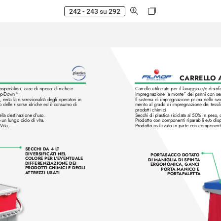
242 - 243
su
292
CARRELL
O 
ospedalieri, case di riposo
, cliniche e 
Carrello utilizzato per il lavaggio e
/
o disinf
p-Down
.
impregnazione “
a monte” dei panni con sec
®
, evita la discre
zionalità degli operatori in 
Il sistema di impregnazione prima dello sv
o
o delle risorse idriche ed il consumo di 
merito al grado di impregnazione dei tessili e
prodotti chimici. 
ella destinazione d’
uso. 
Secchi di plastica riciclata al 50% in peso
, 
 un lungo ciclo di vita.
Pr
odotto con componenti riparabili e
/
o dis
Vita.
Pr
odotto realizzato in parte con componenti 
SECCHI DA 4 L
T 
DIVERSIFICA
TI NEL 
PORT
ASACCO DOT
A
TO 
COLORE PER L
’EVENTUALE 
DI MANIGLIA DI SPINT
A 
DIFFERENZIAZIONE DEI 
ERGONOMICA, GANCI 
PRODOTTI CHIMICI E DEGLI 
PORT
A MANICO E 
A
T
TREZZI USA
TI
PORT
AP
ALETT
A