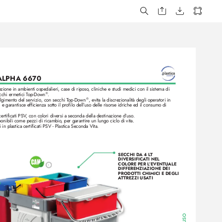
ALPHA 6670
ezione in ambienti ospedalieri, case di riposo
, cliniche e studi medici con il sistema di 
chi ermetici T
op-Down
.
®
lgimento del servizio, con secchi T
op-Down
, evita la discre
zionalità degli operatori in 
®
 garantisce efficienza sotto il profilo dell’
uso delle risorse idriche ed il consumo di 
certificati PSV
, con colori diversi a seconda della destinazione d’
uso.
ponibili come pez
zi di ricambio
, per garantir
e un lungo ciclo di vita.
in plastica certificati PSV - Plastica Seconda Vita.
SECCHI DA 4 L
T 
DIVERSIFICA
TI NEL 
COLORE PER L
’EVENTUALE 
1
DIFFERENZIAZIONE DEI 
PRODOTTI CHIMICI E DEGLI 
A
T
TREZZI USA
TI