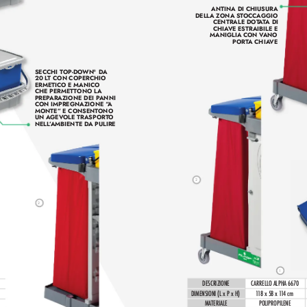
ANTINA DI CHIUSURA 
DELLA ZONA ST
OCCAGGIO 
CENTRALE DOT
A
T
A DI 
CHIA
VE ESTRAIBILE E 
MANIGLIA CON V
ANO 
PORT
A CHIA
VE
 DA 
SECCHI T
OP-DO
WN
®
20 L
T CON COPERCHIO 
ERMETICO E MANICO 
CHE PERMETTONO LA 
PREP
ARAZIONE DEI P
ANNI 
CON IMPREGNAZIONE “
A 
MONTE” E CONSENT
ONO 
UN AGEV
OLE TRASPORT
O 
NELL
’
AMBIENTE D
A PULIRE 
2
2
1
DESCRIZIONE
C
ARRELLO ALPHA 6670
DIMENSIONI (L x P x H)
1
1
8 x 58 x 1
1
4 cm
MATERIALE
POLIPROPILENE