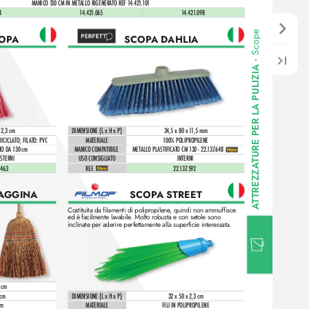
MANICO 1
30 CM IN METALLO RIGENERATO REF 1
4.42
1
.
1
0
1
4
14.42
1.065
1
4.421
.098
Scope
OP
A 
SCOP
A D
AHLIA
•
A PULIZIA 
TURE PER L
 2,3 cm
DIMENSIONE (L x H x P)
34,5 x 80 x 1
1
,5 mm
RICICL
ATO; FIL
ATO: PVC
MATERIALE
1
00% POLIPROPILENE
O DA 1
30 cm
MANICO COMP
ATIBILE
METALLO PLAS
TIFICATO CM 1
30 - 22.
1
37
.648 
ESTERNI
USO CONSIGLIATO
INTERNI
TREZZA
.463 
REF
. 
22.
13
7
.592
SAGGINA
SCOP
A STREET 
T
A
Costituita da filamenti di polipropilene
, quindi non ammuffisce
ed è facilmente lavabile
. Molto r
obusta e con setole sono 
inclinate per aderire perfettamente alla superficie interessata.
 cm
 cm
DIMENSIONE (L x H x P)
32 x 50 x 2,3 cm
cm
MATERIALE
FILI IN POLIPROPILENE