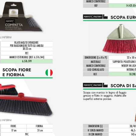
MANICO COMP
ATIBILE
REF
14.42
1.05
SCOP
A EUR
: 
INTERNI
FIL
ATO MOLTO SPORGENTE 
PER RAGGIUNGERE TUTTI GLI ANGOLI
20-23 cm
PET
MANICO ES
TENSIBILE (REF
. 6.57
6.544)
DIMENSIONE (L x H x P)
32 x 50 x
6.5
7
6.599
MATERIALE
SUPPOR
TO: POLIETILENE 
MANICO COMP
ATIBILE
WOODY IN LEGN
SCOP
A FIORE 
USO CONSIGLIATO
INTERNI/
E FIORINA
REF
.
1
8.390
SCOP
A DI 
Scopa con manico in legno di faggio 
grezzo e filato in saggina. Adatta alle 
superfici esterne porose
.
: 
INTERNI
FIORE
FORIN
A
DIMENSIONI (L)
38/40
1
7 cm
31 cm
H SENZA MANICO
46,5
PVC
H CON MANICO
1
45 