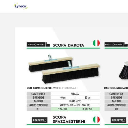
SCOP
A DAK
OT
A
USO CONSIGLIA
TO: 
USO CONSIGLIA
TO
AMBIT
O INDUSTRIALE
CARATTERISTIC
A
PIUMATA
CARATTERISTIC
A
DIMENSIONE
40 cm
80 cm
DIMENSIONE
MATERIALE
LEGNO + PVC
MATERIALE
MANICO COMP
ATIBILE
WOODY DA 1
50 cm (REF
. 7
.24
7
.1
89)
MANICO COMP
ATIBILE
REF
.
9.427
.81
3
1
6.08
1
.963 
REF
.
SCOP
A 
SP
AZZAESTERNI