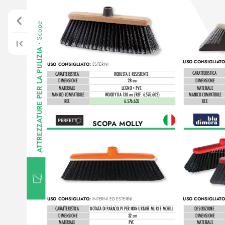
Scope
•
A PULIZIA 
USO CONSIGLIA
TO
USO CONSIGLIA
TO: 
ESTERNI
CARATTERISTIC
A
CARATTERISTIC
A
ROBUSTA E RESISTENTE
DIMENSIONE
28 cm
DIMENSIONE
TURE PER L
MATERIALE
LEGNO + PVC
MATERIALE
MANICO COMP
ATIBILE
WOODY DA 1
30 cm (REF
. 6.57
6.602)
MANICO COMP
ATIBILE
REF
.
6.57
6.635
REF
.
TREZZA
SCOP
A MOLL
Y 
T
A
USO CONSIGLIA
TO: 
USO CONSIGLIA
TO
INTERNI ED ESTERNI 
CARATTERISTIC
A
DOTA
TA DI P
ARACOLPI PER NON URTARE MURI E MOBILI
DESCRIZIONE
DIMENSIONE
32 cm
DIMENSIONE
MATERIALE
PVC
MATERIALE