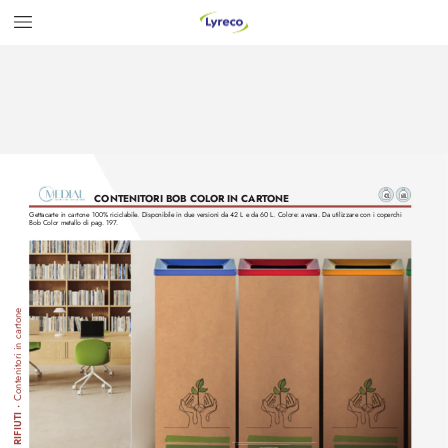
42L
60L
CONTENIT
ORI BOB COL
OR IN CART
ONE
Gettacarte in cartone 100% riciclabile
. Disponibile in due v
ersioni da 42 L e da 60 L. Colore: avana. Da utiliz
zare con i coperchi 
Bob Color metallo di pag. 197
.
Contenitori in cartone
•
ORI RIFIUTI 