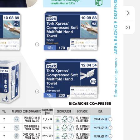
GNO E DISPENSER
Materiale di imballaggio 
o a Tor
o ad a
su og
o
T
or
su og
o
a
su og
AREA BA
3
•
Sistemi asciugamano
4
RICARICHE COMPRESSE
DIMENSIONI 
VELI
PIEGA
TURA
CONFEZIONAMENT
O
CERTIFIC
AZIONI
DISPENSER
REF
.
(cm)
2700 FOGLI IN 1
2 
H2 - H2 MINI E 
2
2
1
,2 x 24 
1
9.054.51
5 
1
PACCHI D
A 225
COUNTERTOP
1
200 FOGLI IN 6 
H2 - H2 MINI E 
2
2
1
,2 x 32 
1
9.271
.457 
2
PACCHI D
A 200
COUNTERTOP
2040 FOGLI IN 1
2 
H2 - H2 MINI E 
2
32,2 x 2
1
,2
1
8.709.50
1 
3
PACCHI D
A 1
70
COUNTERTOP