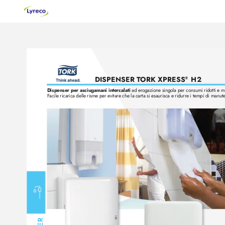
DISPENSER T
ORK XPRESS
 H2
®
Dispenser per asciugamani intercalati 
ad erogazione singola per consumi ridotti e 
Facile ricarica delle risme per e
vitare che la carta si esaurisca e ridurr
e i tempi di manut