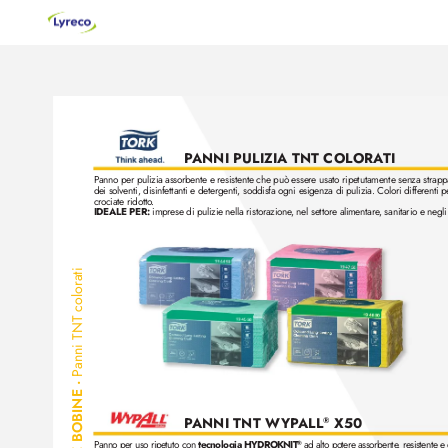
P
ANNI PULIZIA TNT COLORA
TI
Panno per pulizia assorbente e r
esistente che può essere usato ripetutamente senza strappar
dei solventi, disinfettanti e detergenti, soddisfa ogni esigenza di pulizia. Colori differ
enti p
crociate ridotto
.
IDEALE PER: 
imprese di pulizie nella ristorazione
, nel settore alimentare
, sanitario e negli 
anni TNT colorati
P
• 
P
ANNI TNT W
YP
ALL
 X50
®
Panno per uso ripetuto con
 tecnologia HYDROKNIT
 ad alto potere assorbente
, resistente e
®