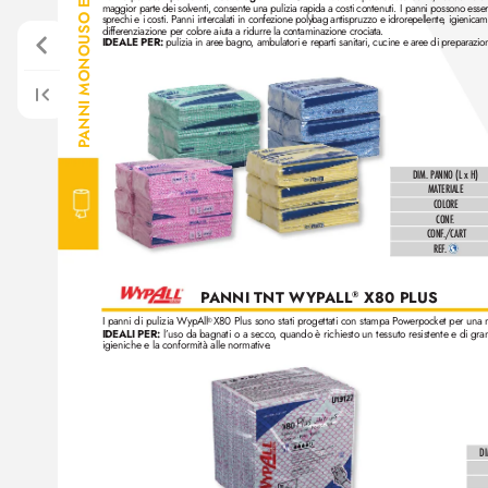
ANNI MONOUSO E BOBINE
maggior parte dei solventi, consente una pulizia rapida a costi contenuti. I panni possono essere r
sprechi e i costi. P
anni intercalati in confe
zione polybag antispruzzo e idrorepellente
, igienicame
differenziazione per colore aiuta a ridurr
e la contaminazione crociata.
IDEALE PER:
 pulizia in aree bagno
, ambulatori e reparti sanitari, cucine e aree di preparazion
P
DIM. PANNO (L x H)
MATERIALE
COLORE
CONF
.
CONF
./C
ART
REF
. 
P
ANNI TNT W
YP
ALL
 X80 PLUS
®
I panni di pulizia Wyp
All
 X80 Plus sono stati progettati con stampa P
ow
erpocket per una 
®
IDEALI PER: 
l’
uso da bagnati o a secco
, quando è richiesto un tessuto resistente e di gra
igieniche e la conformità alle normative
.
DI