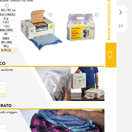
ANNI MONOUSO E BOBINE
 pezzame
. Dimezza il tuo rifiuto
.  
2
x 40 (+/-1
0% ) cm
GLIA E LENZUOL
A
1
2
45 
gr
4 SU 5
1 SU 5
MEDIO/SOTTILE
NO
BIANCO
P
1
00% SENZA
500 g
10.295.
1
53
CO
 assorbente 
ORA
T
O
scelto e leggero
.