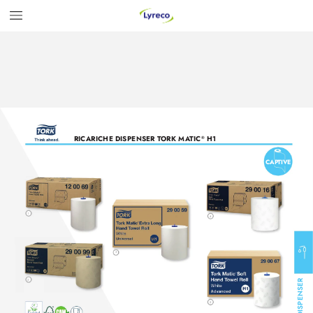
RICARICHE DISPENSER T
ORK MA
TIC
 H1
®
CAP
TIVE
1
4
3
GNO E DISPENSER
2
5