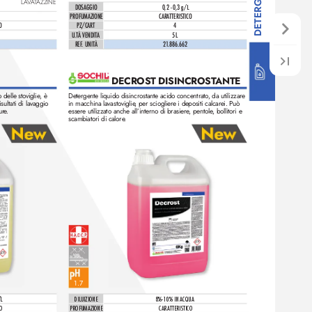
LA
V
A
T
AZZINE
DOSAGGIO
0,2 - 0,3 
g/L
PROFUMAZIONE
CARATTERISTICO
O
PZ/CAR
T
4
U.TÀ VENDIT
A
5 L
REF
. UNITÀ 
21
.886.662
DECROST DISINCROST
ANTE
 delle sto
viglie
, è 
Detergente liquido disincrostante acido concentrato
, da utiliz
zare 
sultati di lavaggio 
in macchina lavastoviglie
, per sciogliere i depositi calcarei. P
uò 
ur
e
.
essere utilizzato anche all’interno di brasiere
, pentole
, bollitori e 
scambiatori di calore
.
1.7
L
DILUIZIONE
8%-10% IN ACQUA
O
PROFUMAZIONE
CARATTERISTICO