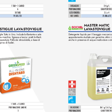
13
1 TAB = 1 CARICO
DOSAGGIO
2-4 
g/L
6
PROFUMAZIONE
CARATTERISTIC
50 TABS
U.TÀ VENDIT
A
5 L x 4
1
9.505.731
REF
. UNITÀ 
2
1
.886.6
73
MASTER MA
TIC
L
A
V
AST
O
VIGLIE
STIGLIE L
A
V
AST
OVIGLIE
glie T
utto in Uno. Include brillantante e sale 
Detergente liquido per il lavaggio meccanico
nza macchie
. Sgrassa e lascia i piatti brillanti. 
appositamente studiato per garantire ottimi ri
emperature
. Pellicola idrosolubile
, a base di 
anche in presenza di acque medio-dure o d
 priv
o di fosfati.
13
1 T
ABS = 1CARICO
DILUIZIONE
DA 1 g/L A 3 g/
PROFUMAZIONE LIMONE
PROFUMAZIONE
CARATTERISTIC
5