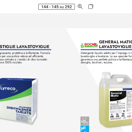
144 - 145
su
292
GENERAL MA
TI
L
A
V
AST
O
VIGLIE
STIGLIE L
A
V
AST
OVIGLIE
sgrassante
, protettiva e brillantante
. Formula 
Detergente liquido adatto per l’impiego in 
e per una pulizia veloce ed efficiente
. 
lavastoviglie e lavatazze
. La sua speciale fo
asso ostinato e i residui di cibo incr
ostati.
garantisce una perfetta pulizia e brillantezza
one 100% riciclato
. 
stoviglie
, bicchieri, taz
zine
.