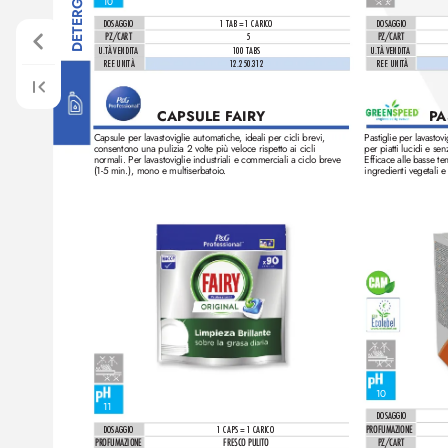
10
DOSAGGIO
1 T
AB = 1 CARICO
DOSAGGIO
PZ/CAR
T
5
PZ/CAR
T
U.T
À VENDIT
A
U.T
À VENDIT
A
100 T
ABS
REF
. UNITÀ 
REF
. UNITÀ 
12.250.312 
CAPSULE F
AIRY
P
A
Pastiglie per la
vastovi
Capsule per lavastoviglie automatiche
, ideali per cicli brevi, 
per piatti lucidi e se
consentono una pulizia 2 volte più veloce rispetto ai cicli 
Efficace alle basse t
normali. Per la
vastoviglie industriali e commer
ciali a ciclo brev
e 
ingredienti vegetali e
(1-5 min.), mono e multiserbatoio
. 
10
11
DOSAGGIO
PROFUMAZIONE
DOSAGGIO
1 CAPS = 1 CARICO
PZ/CAR
T
PROFUMAZIONE
FRESCO PULITO