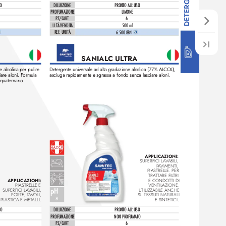
DILUIZIONE
O
PRONTO ALL
ʼUSO
PROFUMAZIONE
LIMONE
PZ/CAR
T
6
U.TÀ VENDIT
A
500 ml
REF
. UNITÀ 
6.500.884 
SANIAL
C UL
TRA
 alcolica per pulir
e 
Detergente universale ad alta gradazione alcolica (77% AL
COL),
iar
e aloni. F
ormula 
asciuga rapidamente e sgrassa a fondo senza lasciare aloni. 
quaternario. 
APPLICAZIONI: 
SUPERFICI LA
V
ABILI, 
P
A
VIMENTI, 
PIASTRELLE. PER 
TRA
T
T
ARE FIL
TRI 
APPLICAZIONI: 
E CONDOTTI DI 
PIASTRELLE E 
VENTILAZIONE. 
SUPERFICI LA
V
ABILI, 
UTILIZZABILE ANCHE 
PORTE, T
A
VOLI, 
SU TESSUTI NA
TURALI 
8
PLASTICA E MET
ALLI.
E SINTETICI.
DILUIZIONE
SO
PRONTO ALL
ʼUSO
PROFUMAZIONE
NON PROFUMA
TO
PZ/CAR
T
6