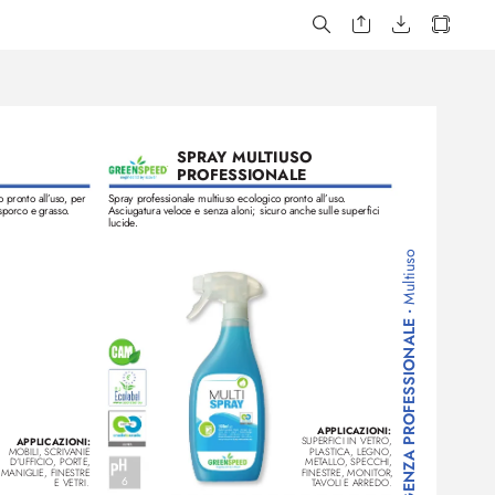
SPRA
Y MUL
TIUSO 
PROFESSIONALE
o pronto all’
uso
, per 
Spray professionale multiuso ecologico pr
onto all’
uso
. 
sporco e grasso
. 
Asciugatura veloce e senza aloni; sicuro anche sulle superfici 
lucide
. 
Multiuso
• 
DETERGENZA PROFESSIONALE
APPLICAZIONI: 
APPLICAZIONI: 
SUPERFICI IN VETRO, 
MOBILI, SCRIV
ANIE 
PLASTICA
, LEGNO, 
D’UFFICIO, PORTE, 
MET
ALLO, SPECCHI, 
MANIGLIE, FINESTRE 
FINESTRE, MONIT
OR, 
6
T
A
VOLI E ARREDO.
E VETRI.