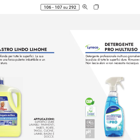
106 - 107
su
292
DETERGENTE  
PRO MUL
TIUSO 
STRO LINDO LIMONE
ofonda per tutte le superfici. La sua
Detergente professionale multiuso giornalier
re una forza pulente imbattibile e un 
la pulizia di tutte le superfici dure
. Rimuove 
ratur
o
.
Non lascia aloni e non necessita risciacquo
.
APPLICAZIONI: 
SUPERFICI DURE 
LA
V
ABILI: P
A
VIMENTI, 
P
ARETI, PORTE, 
T
A
VOLI, CUCINE, 
LA
V
ABI, BAGNI E 
7
DOCCE.