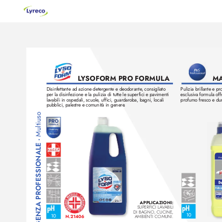
MA
L
YSOFORM PRO FORMUL
A
Disinfettante ad azione detergente e deodorante
, consigliato 
Pulizia brillante e pr
per la disinfezione e la pulizia di tutte le superfici e pavimenti 
esclusiva formula off
lavabili in ospedali, scuole
, uffici, guardar
oba, bagni, locali 
profumo fresco e du
pubblici, palestre e comunità in genere
.
Multiuso
• 
DETERGENZA PROFESSIONALE
APPLICAZIONI: 
SUPERFICI LA
V
ABILI 
DI BA
GNO
, CUCINE, 
10
10
N.21406
AMBIENTI COMUNI.