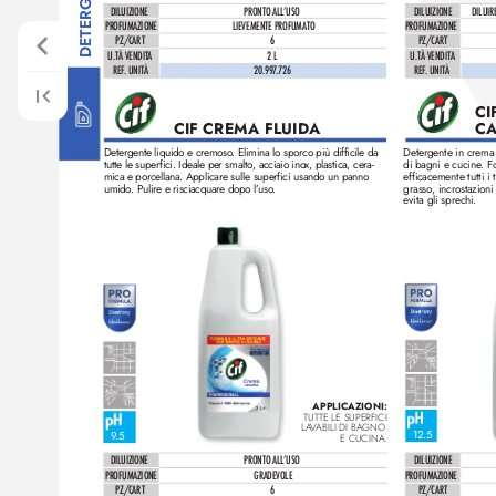
DILUIZIONE
DILUIZIONE
DILUIR
PRONTO ALL
ʼUSO
PROFUMAZIONE
LIEVEMENTE PROFUMATO
PROFUMAZIONE
PZ/CAR
T
6
PZ/CAR
T
U.TÀ VENDIT
A
2 L
U.TÀ VENDIT
A
REF
. UNITÀ
20.997
.726
REF
. UNITÀ
CI
C
CIF CREMA FLUID
A 
Detergente liquido e cremoso
. Elimina lo sporco più difficile da 
Detergente in crema p
tutte le superfici. Ideale per smalto
, acciaio ino
x, plastica, cera-
di bagni e cucine
. F
mica e porcellana. Applicare sulle superfici usando un panno 
efficacemente tutti i
umido
. P
ulire e risciacquar
e dopo l’
uso
.
grasso
, incr
ostazion
evita gli sprechi. 
APPLICAZIONI: 
TUTTE LE SUPERFICI 
LA
V
ABILI DI BAGNO 
12.5
9.
5
E CUCINA.
DILUIZIONE
DILUIZIONE
PRONTO ALL
ʼUSO
PROFUMAZIONE
GRADEVOLE
PROFUMAZIONE
PZ/CAR
T
6
PZ/CAR
T