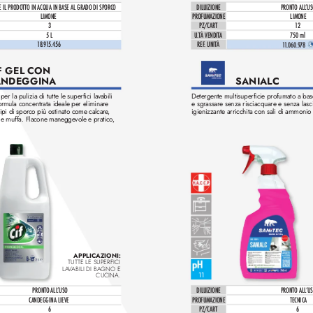
E IL PRODOTTO IN ACQUA IN BASE AL GRADO DI SPORCO
DILUIZIONE
PRONTO ALL
ʼUS
LIMONE
PROFUMAZIONE
LIMONE
3
PZ/CAR
T
12
5 L
U.TÀ VENDIT
A
750 ml
1
8.9
1
5.456
REF
. UNITÀ 
1
1
.060.9
78 
F GEL CON 
ANDEGGINA
SANIAL
C
er la pulizia di tutte le superfici la
vabili 
Detergente multisuperficie profumato a base
ormula concentrata ideale per eliminare 
e sgrassare senza risciacquare e senza lasc
 tipi di sporco più ostinato come calcare
, 
igienizzante arricchita con sali di ammonio 
i e muffa. Flacone maneggevole e pratico
, 
APPLICAZIONI: 
TUTTE LE SUPERFICI 
LA
V
ABILI DI BAGNO E 
11
CUCINA.
DILUIZIONE
PRONTO ALL
ʼUSO
PRONTO ALL
ʼU
C
ANDEGGIN
A LIEVE
PROFUMAZIONE
TECNIC
A
6
PZ/CAR
T
6