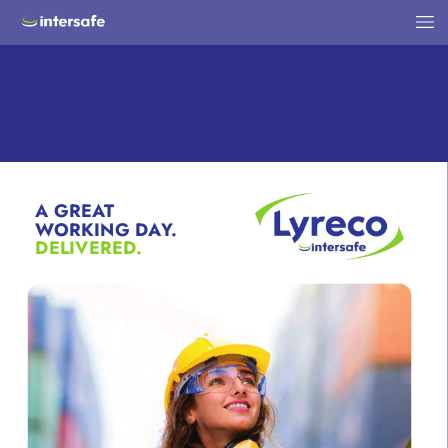
A GREA
T 
W
ORKING D
A
Y
.
DELIVERED
.