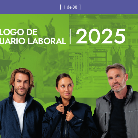
1
de
80
2025
L
OGO DE
UARIO L
ABORAL