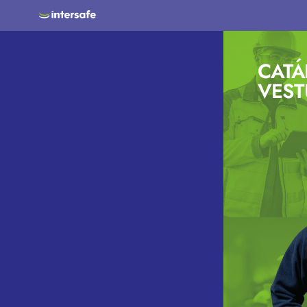
C
A
T
Á
VEST