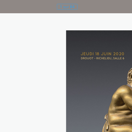
1
sur
84