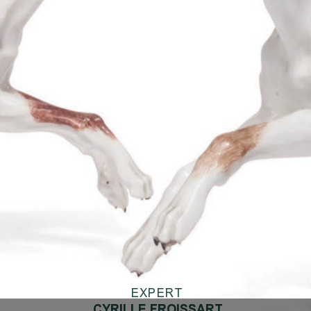
E
X
P
E
R
T
CYRILLE FROISSART