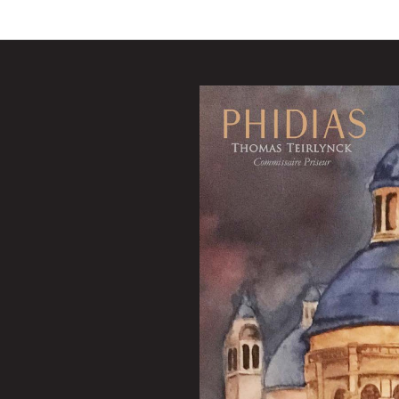
1
sur
92