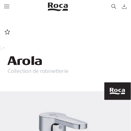
A
r
ol
a
C
ollection de r
obinetterie 