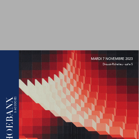
MARDI 7 NOVEMBRE 2023 
 Drouot-Richelieu - salle 5
 & ASSOCIÉS 
ANX
OEB