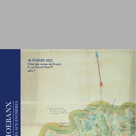
1
8 FÉVRIER 2022
Hôtel des ventes de Drouot 
9, rue Drouot Paris 9
e
salle 7
UX ENCHÈRES
A N X
B
 HOE