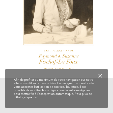
LES COLLECTIONS DE
Ra
ymond
Suzanne
&
F
isc
hof-La F
oux
PARTIE II : HAUTE JOAILLERIE
Afin de profiter au maximum de votre navigation sur notre
site, nous utilisons des cookies. En naviguant sur notre site,
vous acceptez l’utilisation de cookies. Toutefois, il est
possible de modifier la configuration de votre navigateur
pour mettre fin à l’acceptation automatique. Pour plus de
détails,
cliquez ici.