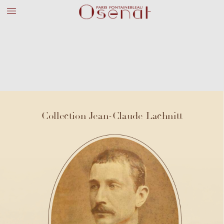
Collection J
ean-Claude Lac
hnitt