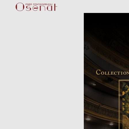
C
