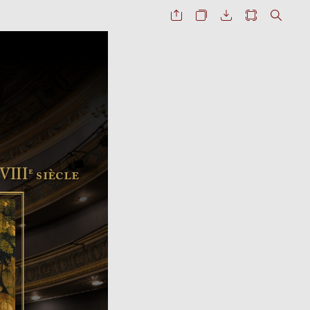
XVII
I
 

