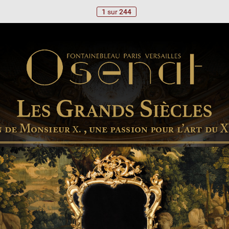
1
sur
244
  M

 
. , 
 

  ’
  
X