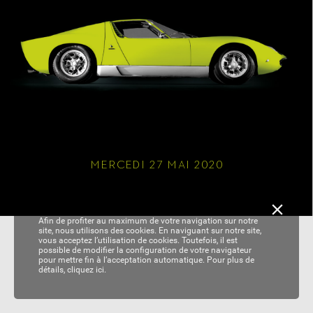
MERCEDI 
27
 MAI 2020
Afin de profiter au maximum de votre navigation sur notre
site, nous utilisons des cookies. En naviguant sur notre site,
vous acceptez l’utilisation de cookies. Toutefois, il est
possible de modifier la configuration de votre navigateur
pour mettre fin à l’acceptation automatique. Pour plus de
détails,
cliquez ici.