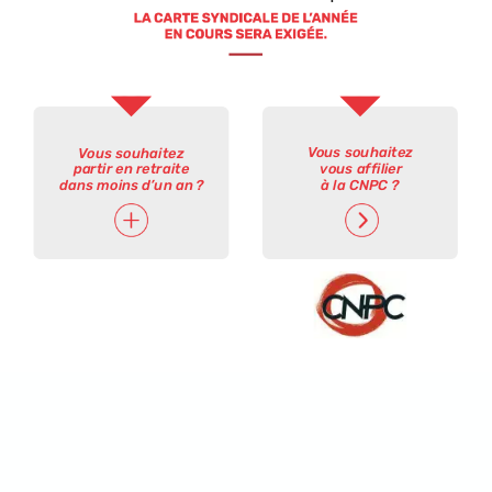
Vous
souhaitez
Vous
souhaitez
vous
affilier
partir
en
retraite
à
la
CNPC ?
dans
moins
d’un
an
?
En
tant
qu’adhérent(e)
FORCE
OUVRIERE
et
en
complétant
le
formulaire,
vous
pouvez
recevoir,
pour
information
pendant
une
période
maximale
d’un
an,
nos
publications
syndicales
destinées
aux
adhérents
retraités.
COMPLÉTER
LE
FORMULAIRE