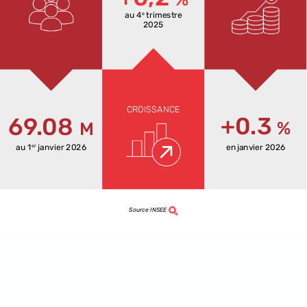
au
4
trimestre
e
2025
CROISSANCE
+0.3
69.08
%
M
au
1
janvier
2026
en
janvier
2026
er
Source
INSEE