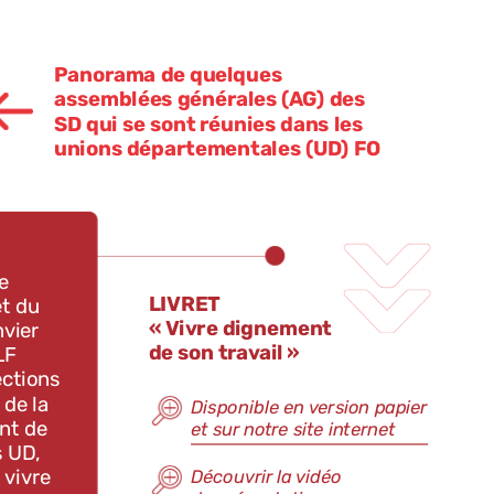
Panorama
de
quelques
assemblées
générales
(AG)
des
SD
qui
se
sont
réunies
dans
les
unions
départementales
(UD)
FO
e
LIVRET
et
du
« Vivre
dignement
nvier
de
son
travail »
LF
ections
de
la
Disponible
en
version
papier
nt
de
et
sur
notre
site
internet
s
UD,
 vivre
Découvrir
la
vidéo