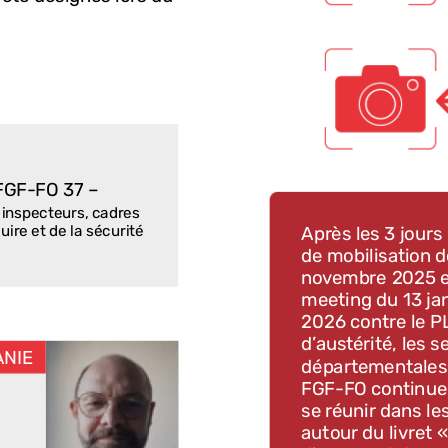
FGF-FO
37
–
inspecteurs,
cadres
uire
et
de
la
sécurité
Après
les
3
jours
de
mobilisation
d
novembre
2025
meeting
du
13
ja
2026
contre
le
P
d’austérité,
les
s
ANIE
départementales
FGF-FO
continue
se
réunir
dans
le
autour
du
livret
«