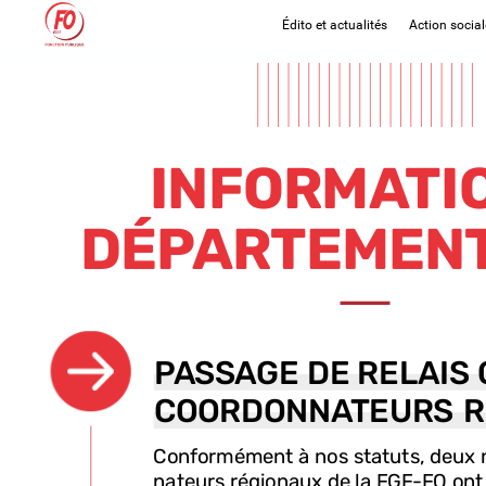
Édito et actualités
Action social
INFORMATI
DÉPARTEMEN
PASSAGE
PASSAGE
DE
DE
RELAIS
RELAIS
COORDONNATEURS
COORDONNATEURS
R
R
Conformément
à
nos
statuts,
deux
nateurs
régionaux
de
la
FGF-FO
ont