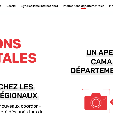
e
Dossier
Syndicalisme international
Informations départementales
In
ONS
UN
AP
TALES
CAMA
DÉPARTEM
CHEZ
CHEZ
LES
LES
ÉGIONAUX
ÉGIONAUX
nouveaux
coordon-
été
désignés
lors
du