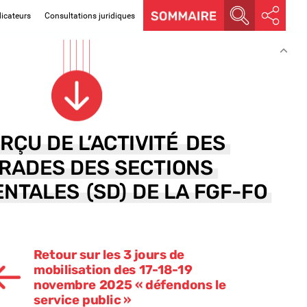
dicateurs
Consultations juridiques
ERÇU
DE
L’ACTIVITÉ
DES
RADES
DES
SECTIONS
ENTALES
(SD)
DE
LA
FGF-FO
Retour
sur
les
3
jours
de
mobilisation
des
17-18-19
novembre
2025
« défendons
le
service
public »