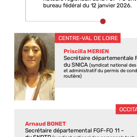
bureau
fédéral
du
12
janvier
2026.
CENTRE-VAL
DE
LOIRE
Priscilla
MERIEN
Secrétaire
départementale
du
SNICA
(syndicat
national
des
et
administratif
du
permis
de
cond
routière)
OCCIT
Arnaud
BONET
Secrétaire
départemental
FGF-FO
11
–