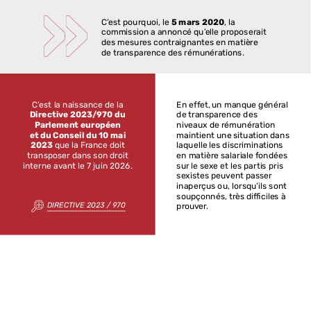
C’est
pourquoi,
le
5
mars
2020
,
la
commission
a
annoncé
qu’elle
proposerait
des
mesures
contraignantes
en
matière
de
transparence
des
rémunérations.
C’est
la
naissance
de
la
En
effet,
un
manque
général
Directive
2023/970
du
de
transparence
des
Parlement
européen
niveaux
de
rémunération
et
du
Conseil
du
10
mai
maintient
une
situation
dans
2023
que
la
France
doit
laquelle
les
discriminations
transposer
dans
son
droit
en
matière
salariale
fondées
interne
avant
le
7
juin
2026.
sur
le
sexe
et
les
partis
pris
sexistes
peuvent
passer
inaperçus
ou,
lorsqu’ils
sont
soupçonnés,
très
difficiles
à
DIRECTIVE
2023
/
970
prouver.