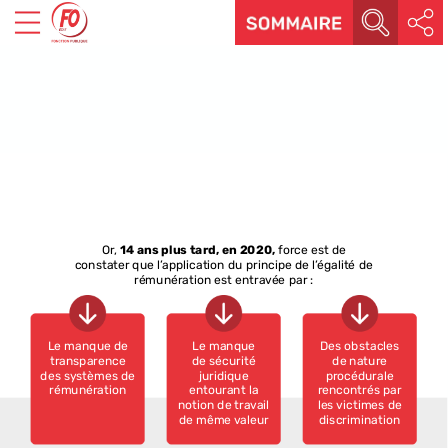
Or,
14
ans
plus
tard,
en
2020,
force
est
de
constater
que
l’application
du
principe
de
l’égalité
de
rémunération
est
entravée
par :
Le
manque
de
Le
manque
Des
obstacles
transparence
de
sécurité
de
nature
des
systèmes
de
juridique
procédurale
rémunération
entourant
la
rencontrés
par
notion
de
travail
les
victimes
de
de
même
valeur
discrimination