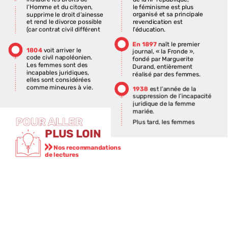
le
féminisme
est
plus
l’Homme
et
du
citoyen,
organisé
et
sa
principale
supprime
le
droit
d’ainesse
revendication
est
et
rend
le
divorce
possible
l’éducation.
(car
contrat
civil
différent
du
mariage
religieux).
En
1897
naît
le
premier
Cependant,
la
femme
1804
voit
arriver
le
journal,
« la
Fronde »,
n’a
toujours
pas
de
droit
code
civil
napoléonien.
fondé
par
Marguerite
politique
car
elle
ne
Les
femmes
sont
des
Durand,
entièrement
dispose
pas
du
droit
de
incapables
juridiques,
réalisé
par
des
femmes.
vote.
La
sphère
de
la
elles
sont
considérées
décision
reste
masculine.
comme
mineures
à
vie.
1938
est
l’année
de
la
Les
garçons
vont
étudier
suppression
de
l’incapacité
au
lycée
alors
que
les
juridique
de
la
femme
filles
étudient
dans
des
mariée.
établissements
religieux.
Plus
tard,
les
femmes
Mais
grâce
à
la
création,
revendiqueront
le
droit
au
PLUS
LOIN
les
femmes
deviennent
travail
et
le
droit
au
salaire,
artistes
et
s’émancipent
un
salaire
à
part
entière,
à
travers
la
peinture,
la
Nos
recommandations
par
opposition
au
salaire
musique,
l’écriture…
de
lectures
d’appoint
dans
le
couple.