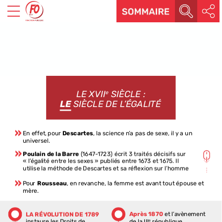
LE
XVII
SIÈCLE :
e
LE
SIÈCLE
DE
L’ÉGALITÉ
En
effet,
pour
Descartes
,
la
science
n’a
pas
de
sexe,
il
y
a
un
universel.
Poulain
de
la
Barre
(1647-1723)
écrit
3
traités
décisifs
sur
« l’égalité
entre
les
sexes »
publiés
entre
1673
et
1675.
Il
utilise
la
méthode
de
Descartes
et
sa
réflexion
sur
l’homme
pour
démontrer
cette
égalité
des
sexes
aussi
bien
d’un
point
de
vue
physiologique
que
psychologique.
Il
discute
les
thèses
Pour
Rousseau
,
en
revanche,
la
femme
est
avant
tout
épouse
et
des
théoriciens
du
droit
naturel
et
lance
un
vaste
programme
mère.
de
réforme
sociale
qui
fait
de
l’éducation
des
femmes
la
seule
voie
pour
leur
émancipation
et
qui
interroge
la
légitimité
des
sources
traditionnelles
d’autorité :
le
savant,
le
prêtre,
le
Après
1870
et
l’avènement
LA
RÉVOLUTION
DE
1789
noble.
de
la
III
république,
instaure
les
Droits
de
e