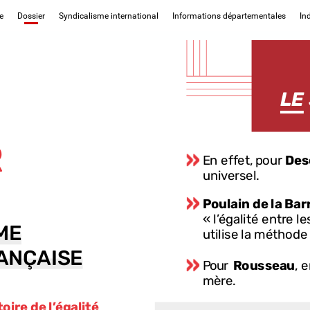
e
Dossier
Syndicalisme international
Informations départementales
In
LE
R
En
effet,
pour
Des
universel.
Poulain
de
la
Bar
« l’égalité
entre
le
ME
ME
utilise
la
méthode
pour
démontrer
c
ANÇAISE
ANÇAISE
de
vue
physiologi
Pour
Rousseau
,
e
des
théoriciens
d
mère.
de
réforme
social
toire
de
l’égalité