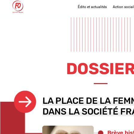
Édito et actualités
Action social
DOSSIE
LA
LA
PLACE
PLACE
DE
DE
LA
LA
FEM
FEM
DANS
DANS
LA
LA
SOCIÉTÉ
SOCIÉTÉ
FR
FR
Brève
his