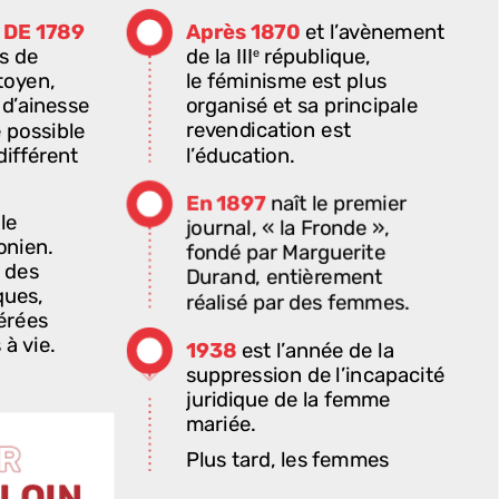
ncipation
et
qui
interroge
la
légitimité
tionnelles
d’autorité :
le
savant,
le
prêtre,
le
Après
1870
et
l’avènement
DE
1789
de
la
III
république,
s
de
e
le
féminisme
est
plus
toyen,
organisé
et
sa
principale
d’ainesse
revendication
est
e
possible
l’éducation.
différent
eux).
En
1897
naît
le
premier
mme
le
journal,
« la
Fronde »,
de
droit
onien.
fondé
par
Marguerite
ne
des
Durand,
entièrement
roit
de
ques,
réalisé
par
des
femmes.
e
la
érées
sculine.
s
à
vie.
1938
est
l’année
de
la
étudier
suppression
de
l’incapacité
e
les
juridique
de
la
femme
ns
des
mariée.
eligieux.
Plus
tard,
les
femmes
éation,
revendiqueront
le
droit
au
LOIN
ennent