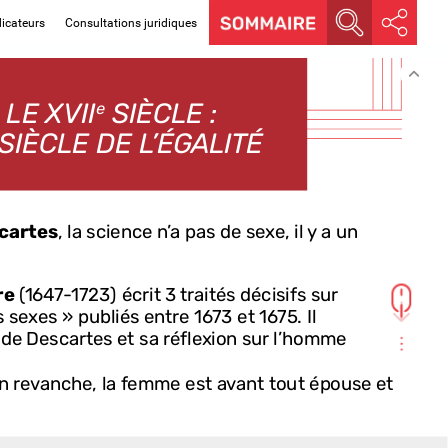
dicateurs
Consultations juridiques
LE
XVII
SIÈCLE :
e
SIÈCLE
DE
L’ÉGALITÉ
cartes
,
la
science
n’a
pas
de
sexe,
il
y
a
un
re
(1647-1723)
écrit
3
traités
décisifs
sur
s
sexes »
publiés
entre
1673
et
1675.
Il
de
Descartes
et
sa
réflexion
sur
l’homme
ette
égalité
des
sexes
aussi
bien
d’un
point
que
que
psychologique.
Il
discute
les
thèses
n
revanche,
la
femme
est
avant
tout
épouse
et
u
droit
naturel
et
lance
un
vaste
programme
e
qui
fait
de
l’éducation
des
femmes
la
seule