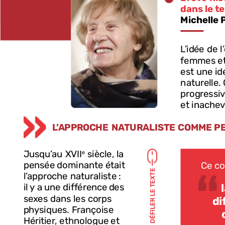
dans
le
t
Michelle
L’idée
de
l
femmes
e
est
une
id
naturelle.
progressi
et
inachev
L’APPROCHE
NATURALISTE
COMME
P
Jusqu’au
XVII
siècle,
la
e
pensée
dominante
était
Ce
co
TEXTE
l’approche
naturaliste :
il
y
a
une
différence
des
LE
sexes
dans
les
corps
di
DÉFILER
physiques.
Françoise
Héritier,
ethnologue
et