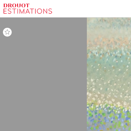
CLASSIQUE DU 28 NOVEMBRE 2025
Retour au document
Partager
Toutes les pages
Télécharger
Plein écran
Rechercher