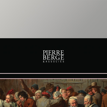
TABLEAUX , MOBILIER & OBJETS D'ART DU 14 DÉCEMBRE 2016
Retour au document
Toutes les pages
Rechercher
Email
Plein écran
Imprimer
Télécharger