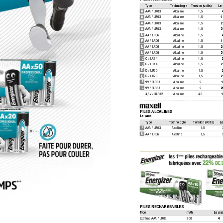
T
ype
T
echnologie 
T
ension (volts) 
Le
A
AAA / LR03
Alcaline
1,5
A
AAA / LR03
Alcaline
1,5
1
A
AAA / LR03
Alcaline
1,5
2
A
AAA / LR03
Alcaline
1,5
5
B
AA / LR06
Alcaline
1,5
B
AA / LR06
Alcaline
1,5
1
B
AA / LR06
Alcaline
1,5
2
B
AA / LR06
Alcaline
1,5
5
C
C / LR14
Alcaline
1,5
C
C / LR14
Alcaline
1,5
2
D
D / LR20
Alcaline
1,5
D
D / LR20
Alcaline
1,5
2
E
9V / 6LR61
Alcaline
9
E
9V / 6LR61
Alcaline
9
2
4,5V / 3LR12
Alcaline
4,5
PILES ALCALINES
Le pack
T
ype
T
echnologie 
T
ension (volts)
Le
F
AAA / LR03
Alcaline
1,5
G
AA / LR06
Alcaline
1,5
PILES RECHARGEABLES
T
ype
mAh
Le pa
Extrême 
AAA / LR03
800
4