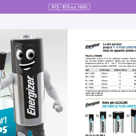
972 - 973
sur
1035
PILES LITHIUM
Comprennent jusqu’à 10 % de matériaux recyclés².
 Durent
que les piles alcalines standard¹.
 Idéales pour une utilisat
températures extrêmes -40 
°c - +60 
°C. 33 % plus légères que 
pour les appareils portables. NOUVEAU  :
 avec une durée de v
T
ype
T
echnologie 
T
ension (volts) 
Le 
AAA / LR03
Lithium
1,5
4
AAA / LR03
Lithium
1,5
10
AA / LR06
Lithium
1,5
4
AA / LR06
Lithium
1,5
10
9V / HR9V
Lithium
9
1
¹ Testé dans un appareil photo numérique par rapport à une alcali
varient selon l’appareil.
² AA et AAA seulement.
A
B
C
D
PILES ALCALINES