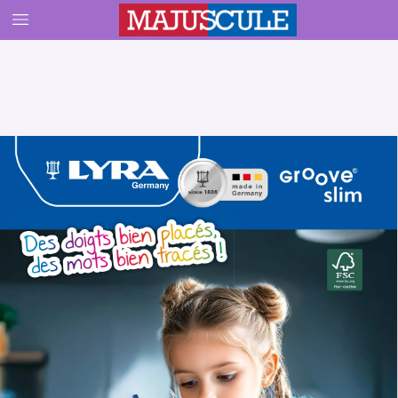
PubGiotto_2026_EXE2_LyraGrooveSlim.pdf   5   10/10/2025   10:29