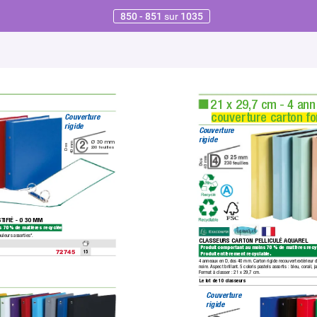
850 - 851
sur
1035
21 x 29,7 cm - 4 an
couverture carton fo
Couverture 
rigide
Couverture 
rigide
Ø 30mm
2
40mm
Dos
200feuilles
TIFIÉ - Ø 30 MM
 70 % de matières recyclées. 
leurs assorties*.
CLASSEURS CAR
TON PELLICULÉ AQUAREL
Produit comportant au moins 70 % de matières recy
15
72745
Produit entièrement recyclable.
4 anneaux en D,
 dos 40 mm. Carton rigide recouvert extérieur d
noire.
 Aspect brillant.
 5 coloris pastels assortis : bleu,
 corail,
 j
Format à classer :
 21 x 29,7 cm.  
Le lot de 10 classeurs
Couverture 
rigide