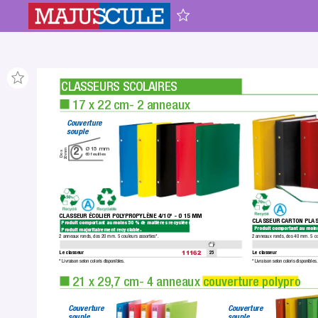
CLASSEURS SCOLAIRES
 17 x 22 cm- 2 anneaux
Couverture 
souple
Ø 15mm
2
20mm
Dos
60feuilles
CLASSEUR ÉCOLIER POL
YPROPYLÈNE 4/10
 - Ø 15 MM
e
CLASSEUR CAR
TON PLAS
Produit comportant au moins 50 % de matières recyclées. 
Produit comportant au moins
Produit majoritairement recyclable.
2 anneaux ronds,
 dos 40 mm. 5 cou
2 anneaux ronds,
 dos 20 mm. 5 couleurs assorties*.
Le classeur
Le classeur
25
11162
* Livraison selon coloris disponibles.
* Livraison selon coloris disponibles.
 21 x 29,7 cm- 4 anneaux couverture polypro
Couverture 
Couverture 
souple
souple