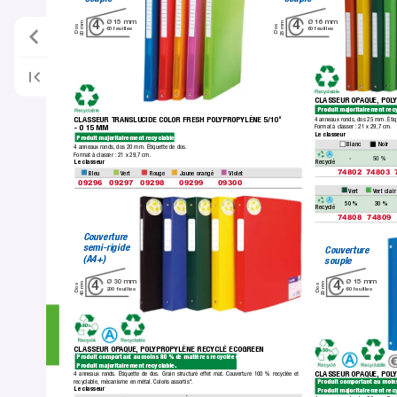
Ø 15 mm
Ø 16mm
4
4
20 mm
25mm
Dos
Dos
60 feuilles
60feuilles
CLASSEUR OP
AQUE, POL
Y
Produit majoritairement recy
CLASSEUR TRANSLUCIDE COLOR FRESH POL
YPROPYLÈNE 5/10
e
4 anneaux ronds,
 dos 25 mm. Étiq
Format à classer :
 21 x 29,7 cm.
- Ø 15 MM
Le classeur
Produit majoritairement recyclable.
 Noir
 Blanc
4 anneaux ronds,
 dos 20 mm. Étiquette de dos.
Format à classer :
 21 x 29,7 cm.
 - 
 50 % 
Recyclé
Le classeur
74802
74803
 Bleu
 Vert
 Rouge
 Jaune orangé
 Violet
09296
09297
09298
09299
09300
 Vert
 Vert clair
 50 % 
 30 % 
Recyclé
74808
74809
Couverture 
semi-rigide 
Couverture 
(A4+)
souple
Ø 30mm
Ø 15mm
4
4
40mm
20mm
Dos
Dos
200 feuilles
60 feuilles
CLASSEUR OP
AQUE, POL
YPROPYLÈNE RECYCLÉ ECOGREEN
Produit comportant au moins 80 % de matières recyclées. 
Produit majoritairement recyclable.
CLASSEUR OP
AQUE, POL
Y
4 anneaux ronds.
 Étiquette de dos. Grain structuré effet mat.
 Couverture 100 % recyc
lée et 
recyc
lable, mécanisme en métal.
 Coloris assortis*.
Produit comportant au moins
Le classeur
Produit majoritairement recy