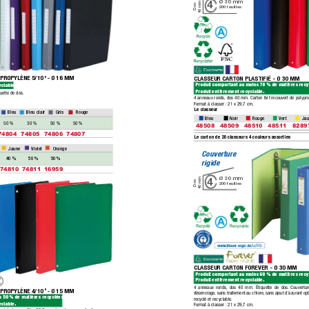
Ø 30 mm
4
40 mm
Dos
200 feuilles
PROPYLÈNE 5/10
 - Ø 16 MM
e
CLASSEUR CAR
TON PLASTIFIÉ - Ø 30 MM
Produit comportant au moins 70 % de matières recy
clable.
Produit entièrement recyclable.
uette de dos.
4 anneaux ronds,
 dos 40 mm. Carton fort recouvert de polypr
Format à classer :
 21 x 29,7 cm.
Le classeur
 Bleu
 Bleu clair
 Gris
 Rouge
 Bleu
 Noir
 Rouge
 Vert
 Ja
 50 % 
 30 % 
 50 % 
 50 % 
48508
48509
48510
48511
8289
74804
74805
74806
74807
Le carton de 20 classeurs 4 couleurs assorties
 Jaune
 Violet
 Orange
Couverture 
 40 % 
 50 % 
 50 % 
rigide
74810
74811
16959
Ø 30 mm
4
40 mm
Dos
200 feuilles
CLASSEUR CAR
TON FOREVER - Ø 30 MM
Produit comportant au moins 60 % de matières recy
Produit entièrement recyclable.
4 anneaux ronds,
 dos 40 mm. Étiquette de dos.
 Couvertur
PROPYLÈNE 4/10
 - Ø 15 MM
e
désencrage, sans traitement au chlore,
 sans ajout d’azurant op
 50 % de matières recyclées. 
recyc
lé et recyclable.
clable.
Format à classer :
 21 x 29,7 cm.