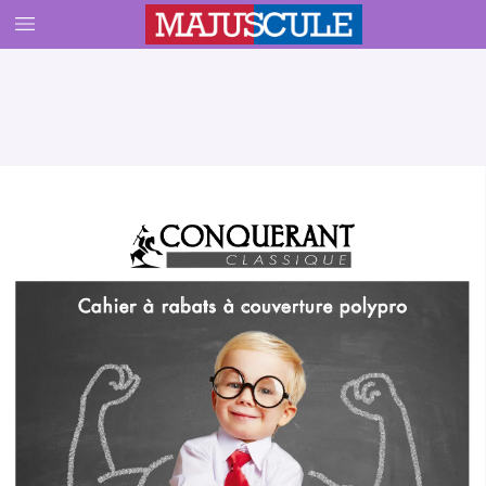
ai1756808901240_CONQUERANT_cahier rabats210x297_2025.pdf   1   02/09/2025   12:28
Cahier à rabats à couverture polypro