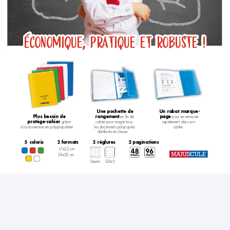
ÉCONOMIQUE,  PRATIQUE  ET  ROBUSTE  !
Une 
po
chette de
Un rabat mar
que-
rangemen
t
page 
Plus besoin de
 en ﬁn de
pour se retrouver
pro
tège-cahier 
cahier pour ranger tous
rapidement dans son
grâce
les documents polycopiés
cahier  
à la couver
ture en polypr
opylène  
distribués en classe  
5 coloris
2 f
ormats
2 r
églures
2 paginations
17x22 cm
24x3
2 cm
Seyès
Q5x5