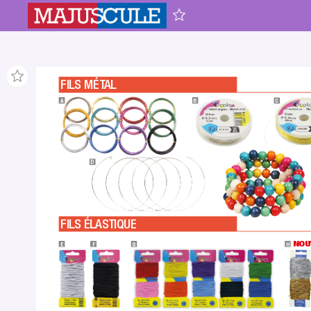
 FILS 
MÉT
AL
A
B
C
D
 FILS 
ÉLASTIQUE
NOU
E
F
G
H