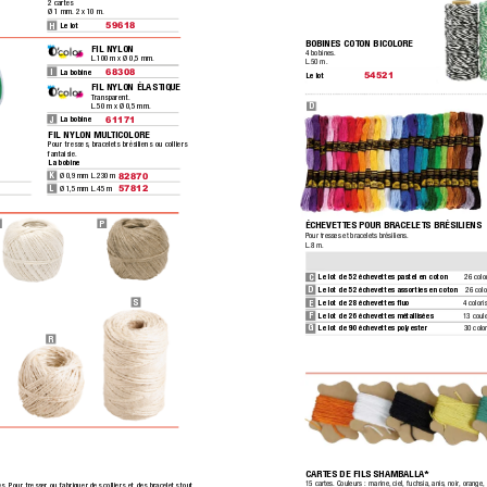
2 cartes
Ø 1 mm.
 2 x 10 m.
H
Le lot
59618 
BOBINES COTON BICOLORE
FIL NYLON
4 bobines.
L.100 m x Ø 0,5 mm.
L.50 m.
I
La bobine
68308 
Le lot
54521 
FIL NYLON ÉLASTIQUE
T
ransparent.
D
L.50 m x Ø 0,5 mm.
J
La bobine
61171 
FIL NYLON MUL
TICOLORE
Pour tresses,
 bracelets brésiliens ou colliers 
fantaisie.
La bobine
K
Ø 0,9 mm
L.230 m 
82870
L
Ø 1,5 mm
L.45 m
57812
P
ÉCHEVETTES POUR BRACELETS BRÉSILIENS
Pour tresses et bracelets brésiliens.
L.8 m.
C
Le lot de 52 échevettes pastel en coton
26 color
D
Le lot de 52 échevettes assorties en coton
26 colo
S
E
Le lot de 28 échevettes ﬂuo
4 colori
F
Le lot de 26 échevettes métallisées
13 coul
G
Le lot de 90 échevettes polyester
30 color
R
CAR
TES DE FILS SHAMBALLA*
15 cartes.
 Couleurs : marine,
 ciel, fuchsia,
 anis,
 noir
, orange,
es.
 Pour tresser ou fabriquer des colliers et des bracelets tout 