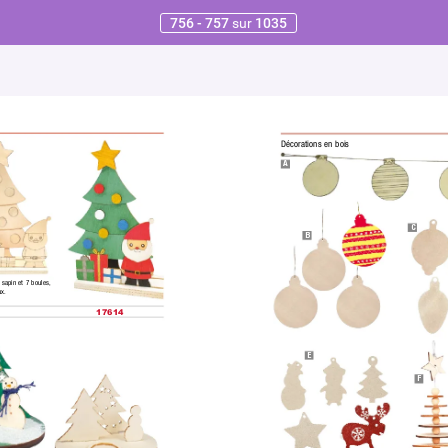
756 - 757
sur
1035
Décorations en bois
A
C
B
 sapin et 7 boules, 
x.
17614
E
F