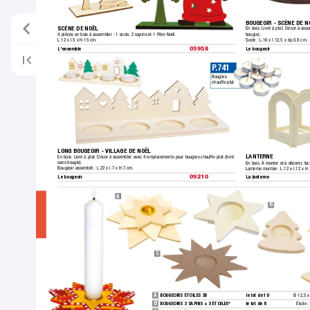
BOUGEOIR - SCÈNE DE N
SCÈNE DE NOËL
En bois.
 Livré à plat. Décor à ass
4 pièces en bois à assembler :
 1 socle,
 2 sapins et 1 Père-Noël.
bougie).
L.12 x l.5 x H.15 cm.
Socle :
 L.16 x l.12,5 x ép.0,8 cm.
L'ensemble
Le bougeoir
05958
P
.741
Bougies 
chauffe-plat
LONG BOUGEOIR - VILLAGE DE NOËL
LANTERNE
En bois.
 Livré à plat. Décor à assembler avec 4 emplacements pour bougies chauffe-plat (livré 
sans bougie).
En bois.
 À monter et à décorer
, fa
Bougeoir assemblé :
 L.22 x l.7 x H.7 cm.
Lanterne montée :
 L.12 x l.12 x H
Le bougeoir
La lanterne
09210
A
B
C
A
BOUGEOIRS ÉTOILES 3D 
le lot de 10
Ø 12,5 x
B
BOUGEOIRS 3 SAPINS + 3 ÉTOILES* 
le lot de 6
Étoile 