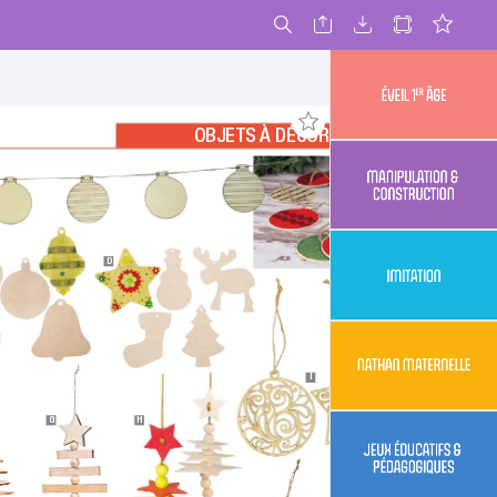
OBJETS 
À DÉCORER NOËL
 âge
er
Éveil 1
& construction
Manipulation 
D
Imitation
maternelle
I
Nathan
G
H
& pédagogiques
Jeux éducatifs