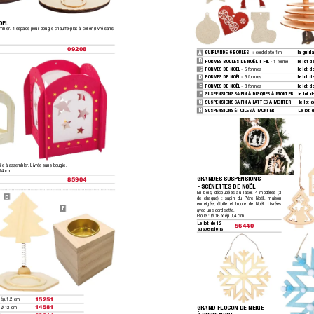
OËL
embler
. 1 espace pour bougie chauffe-plat à coller (livré sans 
09208
A
GUIRLANDE 6 BOULES  
+ cordelette 1m
la guirl
B
FORMES BOULES DE NOËL + FIL 
- 1 forme
le lot d
C
FORMES DE NOËL 
- 5 formes
le lot d
D
FORMES DE NOËL 
- 5 formes
le lot d
E
FORMES DE NOËL 
- 8 formes
le lot d
F
SUSPENSIONS SAPIN À DISQUES À MONTER 
le lot d
G
SUSPENSIONS SAPIN À LA
TTES À MONTER 
le lot d
H
SUSPENSIONS ÉTOILES À MONTER
Le lot 
cile à assembler
. Livrée sans bougie.
.14 cm.
GRANDES SUSPENSIONS 
85904
- SCÉNETTES DE NOËL
En bois,
 découpées au laser
. 4 modèles (3 
D
de chaque) :
 sapin du Père Noël, maison 
enneigée,
 étoile et boule de Noël. Livrées 
E
avec une cordelette.
Étoile :
 Ø 16 x ép.0,4 cm.
Le lot de 12 
56440
suspensions
 ép.1,2 cm
15251
GRAND FLOCON DE NEIGE 
: Ø 12 cm
14581