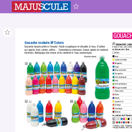
GOUACH
Gouache scolaire M’Colors
A
 GOUACHE LIQU
Gouache liquide prête à l’emploi.
 Facile à appliquer et diluable à l’eau.
 S’utilise 
À base d’eau,
 sans solv
sur papier
,
 bois,
 carton,
 plâtre… Consistance crémeuse, beaux aplats et couleurs 
Le ﬂacon de 1 litre
franches.
 Nettoya
ge des mains et du matériel à l’eau savonneuse.
Blanc
Noir
Bouchon doseur
Jaune primaire
Magenta
A
Cyan
Bleu outremer
T
urquoise
Vert émeraude
Vert
Vert printemps
Rouge écarlate
Rose chair
Rose
Violet
B
C
Jaune d’or
Orange
Vermillon
Marron
Le carton de 6 ﬂacons
B
 C
C
 C
¹ 2 blancs, cyan, magenta,
² Rouge écarlate, vert, ro