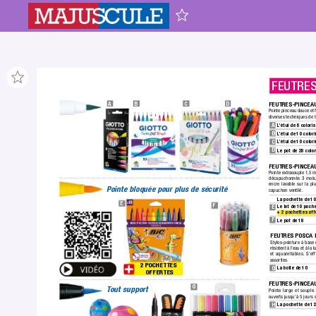
 FEUTRE
A
B
C
D
FEUTRES-PINCEA
Pointe pinceau douce et 
diverses techniques de t
A
L
’étui de 6 colori
B
L
’étui de 10 colori
C
L
’étui de 10 colori
D
Le pot de 28 color
FEUTRES-PINCEA
Pointe extrasouple 1,5 
décapuchonnés 3 mois, 
encre lavable sur la plu
P
ointe bloquée pour plus de sécurité
capuchon ventilé.
La pochette de 10
E
F
Le lot de 10 poch
E
+ 2
pochettes off
F
Le pot de 18
FEUTRES POSCA 
Stylos-peinture à base 
résistent à l’eau et à la l
et aquarellables.
 S’ef
assorties.
2 POCHETTES 
G
La boîte de 10
OFFERTES
FEUTRES-PINCEAU
G
T
out support
Pointe large et souple.
ouverts jusqu’à 5 jours 
H
La pochette de 12