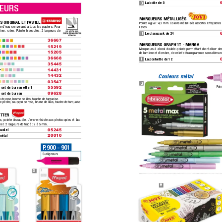
G
La boîte de 5
NEURS
MARQUEURS MÉT
ALLISÉS 
S ORIGINAL ET P
ASTEL 
Pointe ogive :
 4,2 mm. Coloris métallisés assortis.
 Effaçables 
se d’eau convenant à tous les papiers. P
our 
lisses.
iner
, créer
. Pointe biseautée.
 2 largeurs de 
H
Le classpack de 24
36667
MARQUEURS GRAPH’IT - MANGA 
15219
Marqueurs à alcool double-pointe permettant de réaliser de
15205
de lumière et d’ombre,
 de relief et transparence sans démar
36668
I
La pochette de 12
 
35445
* 
14431
Couleurs métal
14432
03547
G
Poin
+ set de bureau offert
55592
+ set de bureau 
09628
 de rose, brume de lilas, touche de turquoise.
de pêche, soupçon de rose, brume de lilas, touche de turquoise 
TTER  
ts,
 pointe biseautée. L
’encre résiste aux photocopies et fax 
ier
. 2 largeurs de tracé :
 2 à 5 mm.
pastel 
05245
métal 
20010
P
.900 - 901
Surligneurs
S
H