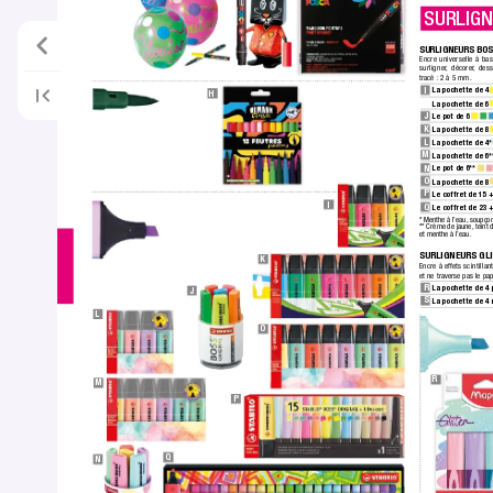
SURLIG
SURLIGNEURS BOS
Encre universelle à ba
surligner
, décorer
, dess
tracé :
 2 à 5 mm.
I
La pochette de 4 
H
La pochette de 6 
J
Le pot de 6 
K
La pochette de 8 
L
La pochette de 4*
M
La pochette de 6*
N
Le pot de 6** 
O
La pochette de 8 
P
Le coffret de 15 
I
Q
Le coffret de 23 
* Menthe à l’eau, soupçon
** Crème de jaune, teint 
et menthe à l’eau.
SURLIGNEURS GLI
K
Encre à effets scintillan
et ne traverse pas le pap
R
La pochette de 4 
J
S
La pochette de 4 
L
O
R
M
P
Q
N