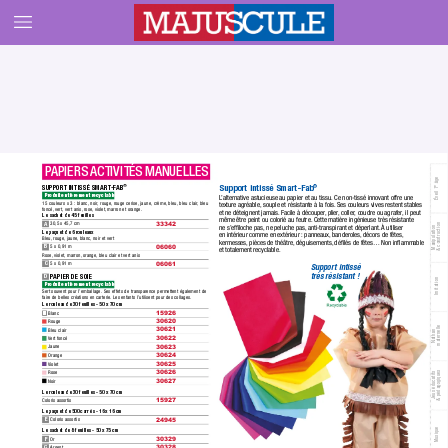
 P
APIERS 
ACTIVITÉS 
MANUELLES
 âge
Support intissé Smart-Fab
®
SUPPORT INTISSÉ SMAR
T
-FAB
®
er
Éveil 1
Produit entièrement recyclable.
L
’alternative astucieuse au papier et au tissu. Ce non-tissé innovant offre une 
15 couleurs x 3 :
 blanc, noir
, rouge,
 rouge cerise,
 jaune, crème,
 bleu, bleu clair
, bleu 
texture agréable, souple et résistante à la fois.
 Ses couleurs vives restent stables 
foncé,
 vert, vert anis,
 rose, violet,
 marron et orange.
et ne déteignent jamais.
 Facile à découper
,
 plier
, coller
, coudre ou agrafer
, il peut 
Le sachet de 45 feuilles
même être peint ou colorié au feutre.
 Cette matière ingénieuse très résistante 
A
30,5 x 45,7 cm
33342
& construction
ne s’efﬁloche pas,
 ne peluche pas,
 anti-transpirant et déperlant.
À utiliser 
Manipulation 
Le paquet de 6 rouleaux
en intérieur comme en extérieur :
 panneaux,
 banderoles,
 décors de fêtes,
Bleu,
 rouge, jaune,
 blanc, noir et vert
kermesses,
 pièces de théâtre, déguisements,
 déﬁlés de fêtes… Non inﬂammable 
B
5 x 0,91 m
06060
et totalement recyc
lable.
Rose,
 violet, marron,
 orange, bleu clair et vert anis
C
5 x 0,91 m
06061
Support intissé 
très résistant !
P
APIER DE SOIE 
D
Imitation
Produit entièrement recyclable.
Sert souvent pour l’emballage. Ses effets de transparence permettent également de 
faire de belles créations en carterie. Les enfants l’utilisent pour des collages.
Le rouleau de 30 feuilles - 50 x 70 cm
 Blanc
15926 
 Rouge
30620 
maternelle
 Bleu clair
30621 
Nathan
 Vert foncé
30622 
 Jaune
30623 
 Orange
30624 
 Violet
30625 
& pédagogiques
 Rose
30626 
Jeux éducatifs
 Noir
30627 
Le rouleau de 30 feuilles - 50 x 70 cm
Coloris assortis
15927 
Le paquet de 500 carrés - 16 x 16 cm
E
Coloris assortis
24945 
Musique
Le sachet de 8 feuilles - 50 x 75 cm
F
Or
30329 
G
Argent
30328 