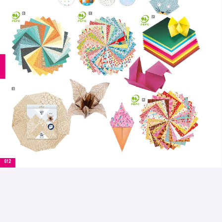
D
E
F
G
H
612