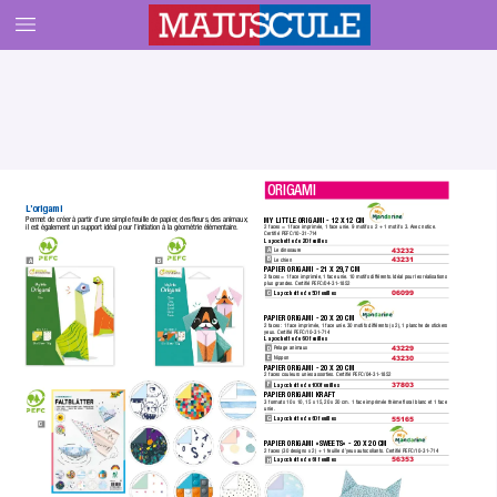
 ORIGAMI
L
’origami
Permet de créer à partir d’une simple feuille de papier
, des ﬂeurs,
 des animaux;  
MY LITTLE ORIGAMI - 12 X 12 CM 
il est également un support idéal pour l’initiation à la géométrie élémentaire.
2 faces = 1 face imprimée,
 1 face unie. 9 motifs x 2 + 1 motif x 3.
 Avec notice.
Certiﬁé PEFC/10-31-714
La pochette de 20 feuilles
A
Le dinosaure
43232 
B
Le chien
A
B
43231 
P
APIER ORIGAMI - 21 X 29,7 CM 
2 faces = 1 face imprimée,
 1 face unie. 10 motifs différents.
 Idéal pour les réalisations 
plus grandes.
 Certiﬁé PEFC/04-31-1852
C
La pochette de 50 feuilles
06099 
P
APIER ORIGAMI - 20 X 20 CM 
2 faces :
 1 face imprimée, 1 face unie.
 30 motifs différents (x 2), 1 planche de stickers 
yeux.
 Certiﬁé PEFC/10-31-714
La pochette de 60 feuilles
D
Pelage animaux
43229 
E
Nippon
43230
P
APIER ORIGAMI - 20 X 20 CM 
2 faces couleurs unies assorties.
 Certiﬁé PEFC/04-31-1852
F
La pochette de 100 feuilles
37803 
P
APIER ORIGAMI KRAFT 
3 formats 10 x 10, 15 x 15,
 20 x 20 cm. 1 face imprimée thème ﬂoral blanc et 1 face 
unie.
G
La pochette de 60 feuilles
55165 
C
P
APIER ORIGAMI «SWEETS» - 20 X 20 CM 
2 faces (30 designs x 2) + 1 feuille d’yeux autocollants.
 Certiﬁé PEFC/10-31-714
H
La pochette de 61 feuilles
56353 