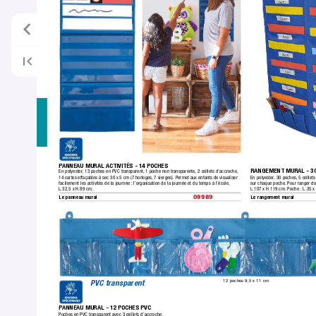
P
ANNEAU MURAL ACTIVITÉS - 14 POCHES
RANGEMENT MURAL - 30
En polyester
, 13 poches en PVC transparent,
 1 poche non transparente, 2 œillets d’accroche,
En polyester
, 30 poches,
 5 œillet
14 cartes effaçables à sec 30 x 5 cm (7 horloges,
 7 vierges). Permet aux enfant
s de visualiser 
sur chaque poche.
 Pour ranger do
facilement les activités de la journée :
 l’organisation de la journée et du temps à l’école.
L.107 x H.119 cm.
 Poche :
 L.35 x
L.32,5 x H.89 cm.
Le panneau mural
Le rangement mural
09989
12 poches 9,5 x 11 cm
PVC transparent
P
ANNEAU MURAL - 12 POCHES PVC
Poches en PVC transparent avec 3 œillets d’accroche.