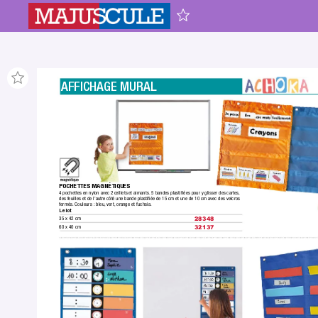
AFFICHAGE MURAL
POCHETTES MAGNÉTIQUES
4 pochettes en nylon avec 2 œillets et aimants. 5 bandes plastiﬁées pour y glisser des cartes,
des feuilles et de l’autre côté une bande plastiﬁée de 15 cm et une de 10 cm avec des velcros 
fermés.
 Couleurs : bleu,
 vert, orange et fuchsia.
Le lot
35 x 42 cm
28348
60 x 40 cm
32137