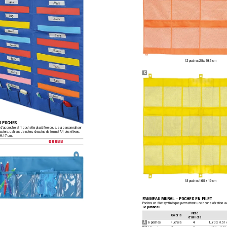
12 poches 25 x 19,5 cm
C
 POCHES
s d’accroche et 1 pochette plastiﬁée cousue à personnaliser 
ssiers,
 cahiers de notes, dessins de format 
A4 des élèves.
 H.17 cm.
09988
18 poches 16,5 x 19 cm
P
ANNEAU MURAL - POCHES EN FILET
Poches en ﬁlet synthétique permettant une bonne aération av
Le panneau
Nbre 
Coloris
d'œillets
A
6 poches
Fuchsia
4
L.70 x H.51