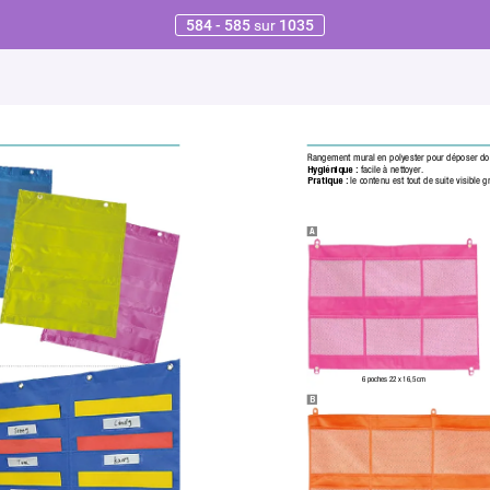
584 - 585
sur
1035
Rangement mural en polyester pour déposer d
Hygiénique :
 facile à nettoyer
.
Pratique :
 le contenu est tout de suite visible
A
6 poches 22 x 16,5 cm
B