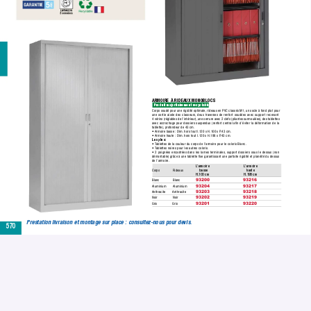
ARMOIRE À RIDEAUX MONOBLOCS
Produit majoritairement recyclable.
Corps soudé pour une rigidité optimale,
 rideaux en PVC classés M1,
 un socle à fond plat pour 
une sortie aisée des classeurs,
 deux traverses de renfort soudées avec support recevant 
4 vérins (réglables de l’intérieur),
 une serrure avec 2 clefs (pliantes surmoulées),
 des tablettes 
avec accrochage pour dossiers suspendus (renfort central aﬁn d’éviter la déformation de la 
tablette),
 profondeur de 43 cm.
• 
Armoire basse : Dim.
 hors tout l.120 x H.100 x P
.43 cm.
• 
Armoire haute : Dim.
 hors tout l.120 x H.198 x P
.43 cm.
Les plus :
• 
T
ablettes de la couleur du corps de l’armoire pour le coloris Blanc.
• 
T
ablettes noires pour les autres coloris.
• 2 poignées encastrées dans les lames terminales,
 support dossiers sous le dessus (non 
démontable) grâce à une tablette ﬁxe garantissant une parfaite rigidité et planéité du dessus 
de l’armoire.
L
’armoire 
L
’armoire 
Corps
Rideaux
basse
haute
H.100 cm
H.198 cm
Blanc
Blanc
93200
93216
Aluminium
Aluminium
93204
93217
Anthracite
Anthracite
93203
93218
Noir
Noir
93202
93219
Gris
Gris
93201
93220
Prestation livraison et montage sur place : consultez-nous pour devis.
570