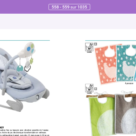
558 - 559
sur
1035
A
À pression
B
KEY
osition ﬁxe ou bascule avec vibration possible de l’assise. 
e. 
Arche de jeu électronique transformable en veilleuse.
n conﬁguration transat, puis dès 12 mois jusqu’à 18 kg en 