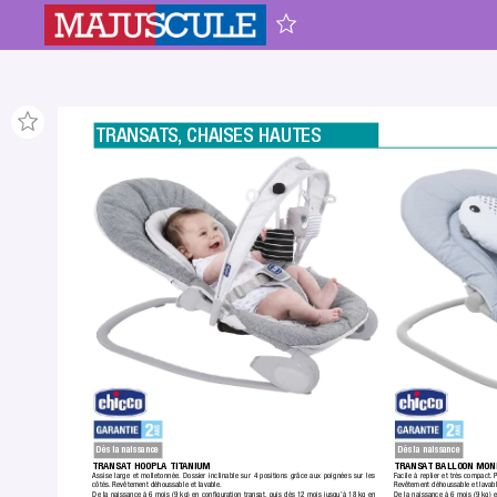
TRANSA
TS
,
 CHAISES HAUTES
Dès la naissance
Dès la naissance
TRANSA
T HOOPLA TIT
ANIUM
TRANSA
T BALLOON MON
Assise large et molletonnée.
 Dossier inclinable sur 4 positions grâce aux poignées sur les 
Facile à replier et très compact.
 P
côtés.
 Revêtement déhoussable et lavable.
Revêtement déhoussable et lavabl
De la naissance à 6 mois (9 kg) en conﬁguration transat, puis dès 12 mois jusqu’à 18 kg en 
De la naissance à 6 mois (9 kg) e