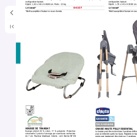
conﬁguration fauteuil.
conﬁguration fauteuil.
Déplié :
 L.62 x l.46 x H.46/60 cm. P
oids : 3,5 kg.
Déplié :
 L.78 x l.43 x H.32/62 cm.
Le transat*
Le transat*
04337
*Motif susceptible d’évoluer en cou
*Motif susceptible d’évoluer en cours d’année.
Dès la naissance
HOUSSE DE TRANSA
T
CHAISE HAUTE POLL
Y ESSENTIAL
Éponge stretch 83 % coton,
 17 % polyester
. Protection
Le dossier peut être incliné dans 3 positions différe
universelle 3 points d’ancrage par ouvertures renforcées 
pour se détendre après les repas. Réglable en hau
de 7 cm.
 Pourtour élastiqué.
 Coloris : vert.
 Norme NF EN 
pieds peut également être réglé sur 2 positions.