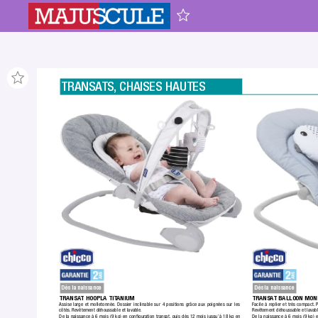
TRANSA
TS
,
 CHAISES HAUTES
Dès la naissance
Dès la naissance
TRANSA
T HOOPLA TIT
ANIUM
TRANSA
T BALLOON MON
Assise large et molletonnée.
 Dossier inclinable sur 4 positions grâce aux poignées sur les 
Facile à replier et très compact.
 P
côtés.
 Revêtement déhoussable et lavable.
Revêtement déhoussable et lavabl
De la naissance à 6 mois (9 kg) en conﬁguration transat, puis dès 12 mois jusqu’à 18 kg en 
De la naissance à 6 mois (9 kg) e