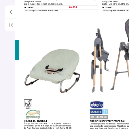
conﬁguration fauteuil.
conﬁguration fauteuil.
Déplié :
 L.62 x l.46 x H.46/60 cm. P
oids : 3,5 kg.
Déplié :
 L.78 x l.43 x H.32/62 cm.
Le transat*
Le transat*
04337
*Motif susceptible d’évoluer en cou
*Motif susceptible d’évoluer en cours d’année.
Dès la naissance
HOUSSE DE TRANSA
T
CHAISE HAUTE POLL
Y ESSENTIAL
Éponge stretch 83 % coton,
 17 % polyester
. Protection
Le dossier peut être incliné dans 3 positions différe
universelle 3 points d’ancrage par ouvertures renforcées 
pour se détendre après les repas. Réglable en hau
de 7 cm.
 Pourtour élastiqué.
 Coloris : vert.
 Norme NF EN 
pieds peut également être réglé sur 2 positions.