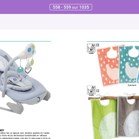
558 - 559
sur
1035
A
À pression
B
KEY
osition ﬁxe ou bascule avec vibration possible de l’assise. 
e. 
Arche de jeu électronique transformable en veilleuse.
n conﬁguration transat, puis dès 12 mois jusqu’à 18 kg en 