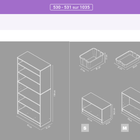
530 - 531
sur
1035
17 cm
cm
38
cm
27 cm
38
27 cm
194 cm
54,5 cm
92
92
cm
cm
cm
41
92
cm
cm
S
M
41