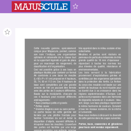
Cette nouvelle gamme,
 spécialement 
très apprécié dans le milieu scolaire et les 
collectivités.
conçue pour Majuscule,
 permet,
 comme 
Meubles et portes sont réalisés en
son nom l’indique,
 une organisation 
panneaux de particules mélaminés de très 
optimale et rationnelle de la classe tout 
grande qualité de 18 mm d’épaisseur
; 
en lui apportant légèreté et gain de place 
répondant à toutes les normes les
pour un maximum de rangement,
 de 
plus élevées de qualité,
 résistance et 
classiﬁcation et d’organisation.
environnementales.
Ceci est possible grâce à ses bacs en 
plastique étudiés pour contenir un format 
Les bois servant à la fabrica
tion
A4 combinés à une base de meuble 
proviennent d’exploitations gérées et 
(L=92
x
P= 41 cm) proposé en 4 hauteurs,
contrôlées par des organismes spécialisés 
55,
 74,
 93 et 112 cm.
 Ces 4 hauteurs de 
dans la protection des forêts.
 La ﬁnition 
base sont complétées par une grande 
du corps des meubles est basée sur une 
armoire de 194 cm pouvant être fermée 
variété de bouleaux du nord réputée pour 
avec des portes de 3 couleurs différentes. 
sa dureté due à sa croissance dans les 
Basée sur la modularité,
 chacune de 
régions septentrionales d’Europe.
 Les 
ces 4 hauteurs peut recevoir différents 
portes sont proposées dans une harmonie 
de dégradés naturels en 3 couleurs : bleu,
aménagements :
vert,
 beige.
 Les bacs plastique reprennent 
 Bacs plastique petits et grands
•
la même harmonie de couleurs.
 Convient 
 Petites cases
•
à tous les niveaux scolaires,
 de la crèche 
 Grandes étagères avec ou sans portes
•
à l’université.
La partie basse de cette gamme est 
Nous vous invitons à découvrir la diversité 
fermée par une plinthe frontale pour 
de cette gamme dans les pages suivantes.
faciliter l’entretien du sol et éviter la 
disparition d’objets,
 souvent difﬁciles à 
récupérer sous les meubles.
 L
’ouverture 
Portes,
 bacs,
 couvercles et glissières 
des portes est facilitée par une large 
pour bacs sont vendus séparément.
poignée encastrée,
 non saillante,
 principe 