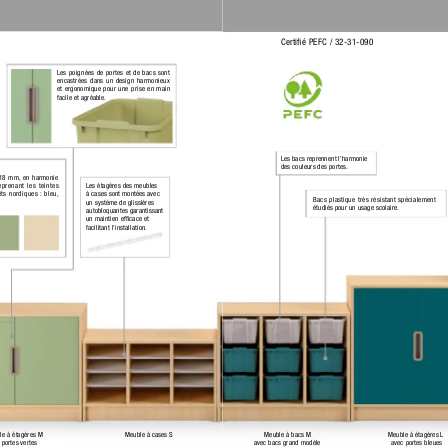
Certiﬁé PEFC / 32-31-090
Les poignées de portes et de bacs sont 
encastrées dans un design harmonieux 
et ergonomique pour une prise en main 
facile et agréable.
Les bacs reprennent l’harmonie 
des couleurs des portes.
 18 mm,
 en harmonie 
eprenant les teintes
Les étagères des meubles 
êts nordiques :
 bleu,
à cases sont montées avec 
Bacs plastique très résistant spécialement 
un système de glissières 
étudiés pour un usage scolaire.
autobloquantes garantissant 
un maintien efﬁcace et 
facilitant l’installation.
e à étagères M
Meuble à cases S
Meuble à bacs M
Meuble à étagères L
 portes vertes
avec bacs grand modèle
avec portes bleues