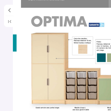
Corps des meubles :
Panneau mélaminé 18 mm,
Portes :
ﬁnition bouleau nordique.
Panneau mélaminé
avec le bouleau, r
et couleurs des for
vert,
 beige.
Grande armoire avec portes beiges
Meuble à bacs L
Meubl
avec bacs grand modèle
avec