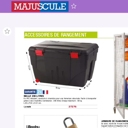
ACCESSOIRES DE RANGEMENT
51 cm
61 cm
85 cm
MALLE 200 LITRES
En PVC résistant,
 couvercle à charnière pour une fermeture sécurisée.
 Facile à transporter 
grâce à ses 2 roulettes.
 Contenance : 200 litres.
 Charge maximum : 50 kg.
L.85 x P
.61 x H.51 cm.
La malle
27276
ARMOIRE DE RANGEMEN
En acier
, munie de 4 roues multid
Support ballons et étagères non i