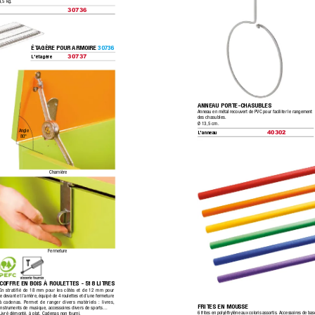
4,5 kg.
30736
ÉT
AGÈRE POUR ARMOIRE 
30736
L'étagère
30737
ANNEAU PORTE-CHASUBLES
Anneau en métal recouvert de PVC pour faciliter le rangement 
des chasubles.
Ø 13,5 cm.
Angle 
L'anneau
40302
80°
Charnière
Fermeture
COFFRE EN BOIS À ROULETTES - 518 LITRES
En stratifié de 18 mm pour les côtés et de 12 mm pour 
le devant et l’arrière,
 équipé de 4 roulettes et d’une fermeture 
à cadenas.
 Permet de ranger divers matériels : livres,
FRITES EN MOUSSE
instruments de musique,
 accessoires divers de sports…
6 frites en polyéthylène aux coloris assortis.
 Accessoires de base
Livré démonté,
 à plat. Cadenas non fourni.