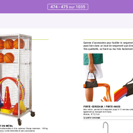
474 - 475
sur
1035
Gamme d’accessoires pour faciliter le rangement
aussi bien dans un local de rangement que dir
T
rès qualita
tifs,
 se ﬁxent au mur très facilement
PORTE-CERCEAUX / POR
TE-HAIES
Avec velcro,
 permet de transporter jusqu’à 15 cerceaux pla
également au transport de 6 haies.
Anneau :
 Ø 13,5 cm.
Le porte-cerceaux
T EN MÉT
AL
irectionnelles et d’un cadenas.
 Charge maximum : 100 kg.
nclus.
 Livrée démontée et sans accessoires.